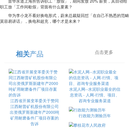
普华永道上海所告诉职工「放假」，期间发放 20% 薪资，其自动给
职工放「工作间歇假」背面有什么要素？
华为李小龙不看好换电形式，蔚来总裁疑回怼「在自己不熟悉的范畴
莫容易讲话」，换电和超充，哪个才是未来？
产品
相关
点击更多
水泥人网--水泥职业最全的信
息资讯 - 人网-行情、项目、
江西省开展变革委关于赞同
咨询专业服务渠道
江西耐普矿机股份有限公司
出资俄罗斯新建年产2000吨
行政能力测验历年
矿用耐磨备件厂项目存案的
告诉