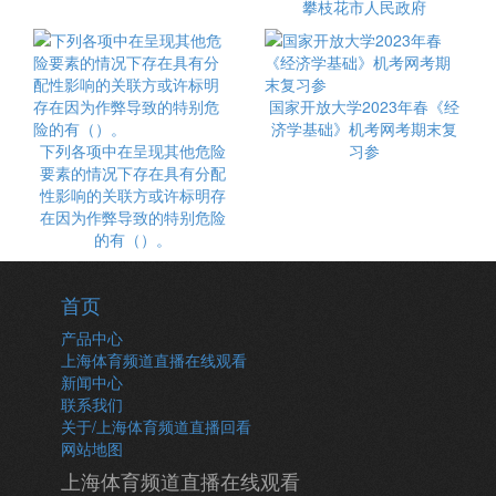
攀枝花市人民政府
国家开放大学2023年春《经
济学基础》机考网考期末复
下列各项中在呈现其他危险
习参
要素的情况下存在具有分配
性影响的关联方或许标明存
在因为作弊导致的特别危险
的有（）。
首页
产品中心
上海体育频道直播在线观看
新闻中心
联系我们
关于/上海体育频道直播回看
网站地图
上海体育频道直播在线观看