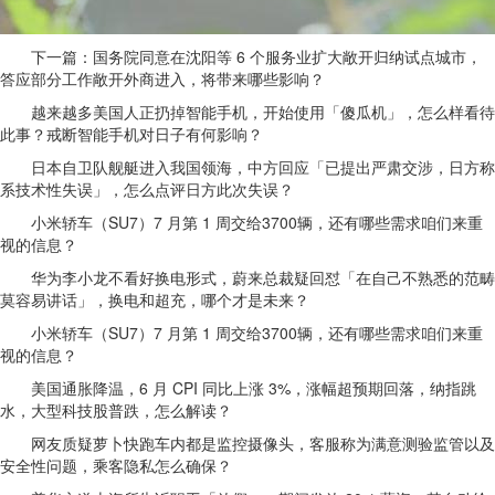
下一篇：国务院同意在沈阳等 6 个服务业扩大敞开归纳试点城市，
答应部分工作敞开外商进入，将带来哪些影响？
越来越多美国人正扔掉智能手机，开始使用「傻瓜机」，怎么样看待
此事？戒断智能手机对日子有何影响？
日本自卫队舰艇进入我国领海，中方回应「已提出严肃交涉，日方称
系技术性失误」，怎么点评日方此次失误？
小米轿车（SU7）7 月第 1 周交给3700辆，还有哪些需求咱们来重
视的信息？
华为李小龙不看好换电形式，蔚来总裁疑回怼「在自己不熟悉的范畴
莫容易讲话」，换电和超充，哪个才是未来？
小米轿车（SU7）7 月第 1 周交给3700辆，还有哪些需求咱们来重
视的信息？
美国通胀降温，6 月 CPI 同比上涨 3%，涨幅超预期回落，纳指跳
水，大型科技股普跌，怎么解读？
网友质疑萝卜快跑车内都是监控摄像头，客服称为满意测验监管以及
安全性问题，乘客隐私怎么确保？