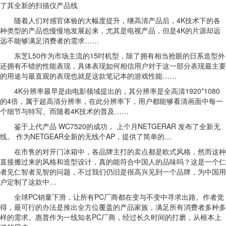
了其全新的扫描仪产品线
随着人们对感官体验的大幅度提升，继高清产品后，4K技术下的各
种类型的产品也慢慢地发展起来，尤其是电视产品，但是4K的片源却远
远不能够满足消费者的需求……
东芝L50作为市场主流的15吋机型，除了拥有相当抢眼的日系造型外
还拥有不错的性能表现，具体表现如何相信用户对于这一部分表现最主要
的用途与最直观的表现也就是这款笔记本的游戏性能……
4K分辨率最早是由电影领域提出的，其分辨率是全高清1920*1080
的4倍，属于超高清分辨率，在此分辨率下，用户都能够看清画面中每一
个细节与特写。而随着4K技术的普及……
鉴于上代产品 WC7520的成功， 上个月NETGERAR 发布了全新无
线。 作为NETGEAR全新的无线个AP，提供了简单的…
在市售的对开门冰箱中，各品牌主打的卖点都是欧式风格，然而这种
直接搬过来的风格和造型设计，真的能符合中国人的品味吗？这是一个仁
者见仁智者见智的问题，不过我们仍旧是很高兴见到一个品牌，为中国用
户定制了这款中…
全球PC销量下滑，让所有PC厂商都在变与不变中寻求出路。作者觉
得，最可行的办法是推出全方位覆盖的产品家族，满足所有消费者多种多
样的需求。惠普作为一线知名PC厂商，经过长久时间的打磨，从根本上