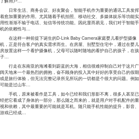
了解用户…
日常生活、商务会议、好友聚会，智能手机作为重要的通讯工具发挥
着愈加重要的作用。尤其随着手机拍照、移动社交、多媒体娱乐等功能实
用性渐渐不输于电话、短信等传统功能。因此显而易见，我们对于智能手
机的依赖性与…
在这样一种前提下诞生的D-Link Baby Camera家庭婴儿看护型摄像
机，正是符合客户的真实需求而生。在房屋、别墅型住宅中，通过在婴儿
房放置这样一个看护摄像机，父母可以随时随地的看护自己的孩子，在孩
子…
行走在东南亚的海滩看到蔚蓝的大海，相信很难抑制自己对于这片广
阔天地来一个最热烈的拥抱，奋不顾身的投入其中好好的享受自己的假期
或是旅行体验，但无法完整记录所见所玩的一切都是个很大的问题。例如
可能是过山车…
手机，原来被看作是工具，如今已经和我们形影不离，很多人甚至已
经把它看成了身体的一部分，那么随之而来的，就是用户对手机配件的重
视和依赖，其中最重要的可能就是耳机。随只能手机性能的提升，影音、
游戏已经成…