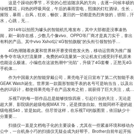
这是个躁动的季节，不安的心想追随凉风的方向，去逐一问候丰硕的
绿植繁花，闷热的呼吸局促，午后的暴雨雷电，熙攘的灯红酒绿。生长，
摧毁，暴雨，台风，狂欢，畅饮，夏日的一切都是热烈奔放的，骄阳，汗
水，心跳，无…
2014年以拍照为噱头的智能机扎堆发布，其中大部都是没事凑热
闹，刷一刷存在感，少数几个像vivo、OPPO等厂商才是真刀实干，拿出
有料的产品。其中vivo Xshot以“4G智拍旗舰”的头衔引领智拍手…
4G热潮随着炎夏和世界杯开赛变得愈发火热，移动运营商为推广服
务争夺市场大打流量牌，免费的4G流量第一次让机友们感受到手机原来
也能这么极速。小编也在这波热潮中“沦陷”，升级了4G套餐，正愁无4G
手机体…
作为中国最大的智能穿戴公司，果壳电子近日宣布了第二代智能手表
GEAK Watch诞生。世界第一款圆形智能手表的名号可是响当当，以及出
色的UI设计，都使得果壳电子在产品发布之初，就获得了巨大关注，成…
乐视TV的每一部作品总是能够技惊四座，引起行业的关注，无论是
超大屏、影院级的超级电视MAX 70，还是摆放自如、性能同样不逊的超
级电视S40，皆是如此。但尽管这样，在乐视TV的版图里，依旧缺少十
分重要…
扫描仪一直是文档电子化的主要设备，尤其在一些紧凑环境和移动办
公中，一台机身小巧的扫描仪无疑会成为好帮手。Brother自前年起开拓