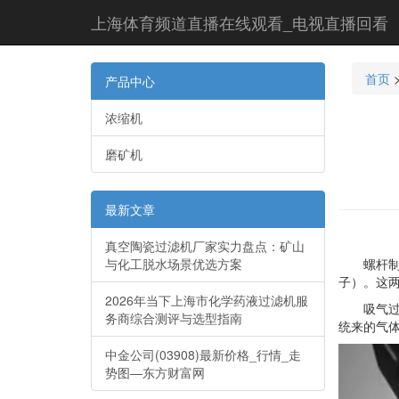
上海体育频道直播在线观看_电视直播回看
首页
产品中心
浓缩机
磨矿机
最新文章
真空陶瓷过滤机厂家实力盘点：矿山
与化工脱水场景优选方案
螺杆制冷
子）。这
2026年当下上海市化学药液过滤机服
吸气过程
务商综合测评与选型指南
统来的气
中金公司(03908)最新价格_行情_走
势图—东方财富网