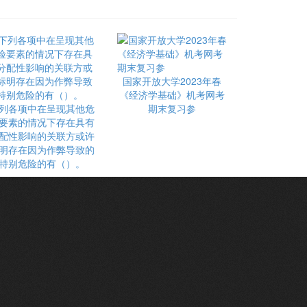
国家开放大学2023年春
《经济学基础》机考网考
列各项中在呈现其他危
期末复习参
要素的情况下存在具有
配性影响的关联方或许
明存在因为作弊导致的
特别危险的有（）。