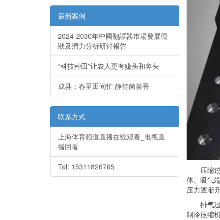
最新案例
2024-2030年中國翻譯器市場發展現
狀及潛力分析研讨報告
“科技种田”让农人更有赚头和奔头
成县：春至田间忙 静待菌菜香
联系方式
上海体育频道直播在线观看_电视直
播回看
Tel: 15311826765
压缩过程
体、吸气
压力逐渐
排气过程
制冷压缩