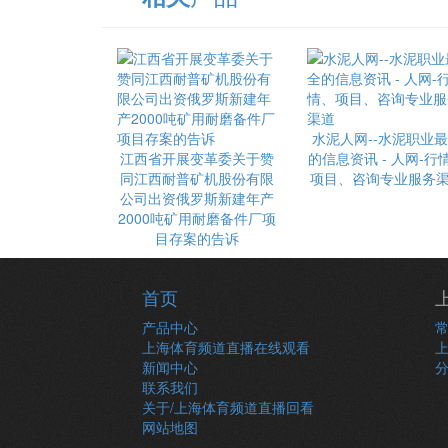
水泥人网--水泥职业
江西省开展变革委关于赞
的信息资讯 - 人网-行
同江西耐普矿机股份有限
项目、咨询专业服务
公司出资俄罗斯新建年产
2000吨矿用耐磨备件厂项
目存案的告诉
首页
产品中心
上海体育频道直播在线观看
新闻中心
联系我们
关于/上海体育频道直播回看
网站地图