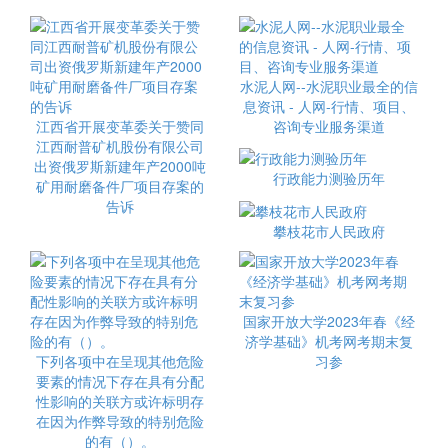
水泥人网--水泥职业最全的信
息资讯 - 人网-行情、项目、
江西省开展变革委关于赞同
咨询专业服务渠道
江西耐普矿机股份有限公司
出资俄罗斯新建年产2000吨
行政能力测验历年
矿用耐磨备件厂项目存案的
告诉
攀枝花市人民政府
国家开放大学2023年春《经
济学基础》机考网考期末复
下列各项中在呈现其他危险
习参
要素的情况下存在具有分配
性影响的关联方或许标明存
在因为作弊导致的特别危险
的有（）。