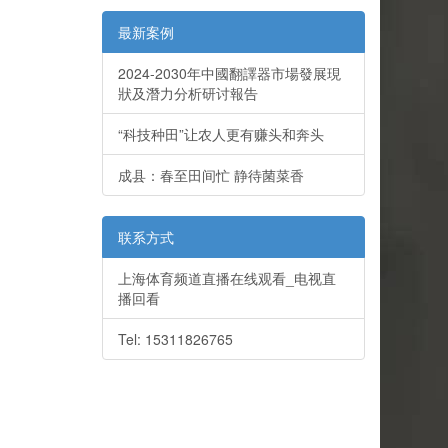
最新案例
2024-2030年中國翻譯器市場發展現
狀及潛力分析研讨報告
“科技种田”让农人更有赚头和奔头
成县：春至田间忙 静待菌菜香
联系方式
上海体育频道直播在线观看_电视直
播回看
Tel: 15311826765