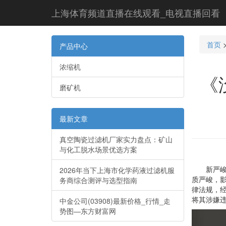
上海体育频道直播在线观看_电视直播回看
首页
产品中心
浓缩机
《
磨矿机
最新文章
真空陶瓷过滤机厂家实力盘点：矿山
与化工脱水场景优选方案
新严峻违
2026年当下上海市化学药液过滤机服
质严峻，
务商综合测评与选型指南
律法规，
将其涉嫌
中金公司(03908)最新价格_行情_走
势图—东方财富网