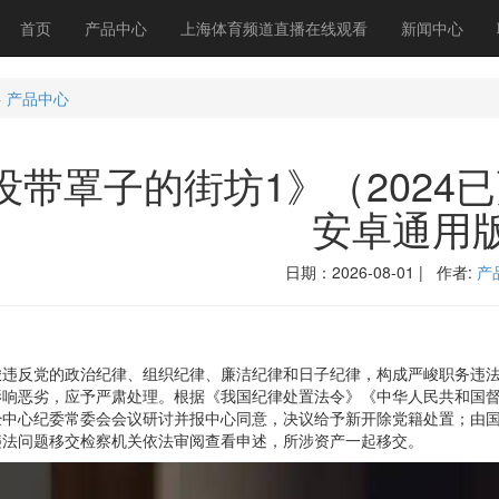
首页
产品中心
上海体育频道直播在线观看
新闻中心
>
产品中心
没带罩子的街坊1》（2024已更
安卓通用
日期：2026-08-01 | 作者:
产
反党的政治纪律、组织纪律、廉洁纪律和日子纪律，构成严峻职务违法
影响恶劣，应予严肃处理。根据《我国纪律处置法令》《中华人民共和国
经中心纪委常委会会议研讨并报中心同意，决议给予新开除党籍处置；由
违法问题移交检察机关依法审阅查看申述，所涉资产一起移交。