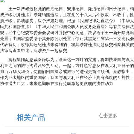
王一新严峻违反党的政治纪律、安排纪律、廉洁纪律和日子纪律，构
成严峻职务违法并涉嫌纳贿违法，且在党的十八大后不收敛、不收手，性
质严峻，影响恶劣，应予严肃处理。根据《我国纪律处置法令》《中华人
民共和国督查法》《中华人民共和国公职人员政务处置法》等有关法律法
规，经中心纪委常委会会议研讨并报中心同意，决议给予王一新开除党籍
处置；由国家监委给予其开除公职处置；停止其黑龙江省第十三次党代会
代表资历；收缴其违纪违法来得到的；将其涉嫌违法问题移交检察机关依
法审阅查看申述，所涉资产一起移交。
携程集团副总裁秦静以为，跟着这一方针的实施，将加快我国与澳大
利亚之间的旅行沟通及经贸互动。一起，方针也将惠及在澳大利亚日子的
逾百万华人华侨，使他们回国探亲或旅行的进程更简洁顺利。秦静指出，
作为亚太地区的重要国家，我国与澳大利亚在经济上具有高度的互补性，
协作潜力巨大，未来也期盼在旅行范畴激起更微弱的协作动力。
产品
相关
点击更多