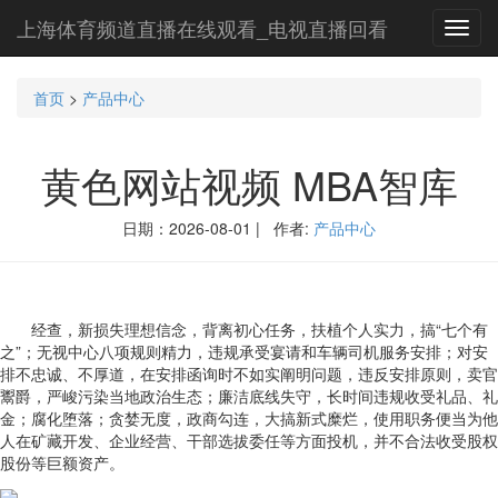
上海体育频道直播在线观看_电视直播回看
Toggl
navig
首页
>
产品中心
黄色网站视频 MBA智库
日期：2026-08-01 | 作者:
产品中心
经查，新损失理想信念，背离初心任务，扶植个人实力，搞“七个有
之”；无视中心八项规则精力，违规承受宴请和车辆司机服务安排；对安
排不忠诚、不厚道，在安排函询时不如实阐明问题，违反安排原则，卖官
鬻爵，严峻污染当地政治生态；廉洁底线失守，长时间违规收受礼品、礼
金；腐化堕落；贪婪无度，政商勾连，大搞新式糜烂，使用职务便当为他
人在矿藏开发、企业经营、干部选拔委任等方面投机，并不合法收受股权
股份等巨额资产。