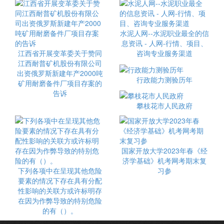
水泥人网--水泥职业最全的信
息资讯 - 人网-行情、项目、
江西省开展变革委关于赞同
咨询专业服务渠道
江西耐普矿机股份有限公司
出资俄罗斯新建年产2000吨
行政能力测验历年
矿用耐磨备件厂项目存案的
告诉
攀枝花市人民政府
国家开放大学2023年春《经
济学基础》机考网考期末复
下列各项中在呈现其他危险
习参
要素的情况下存在具有分配
性影响的关联方或许标明存
在因为作弊导致的特别危险
的有（）。