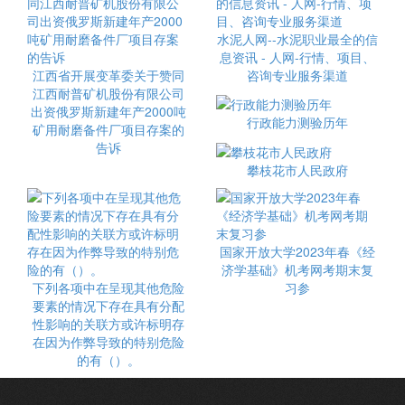
水泥人网--水泥职业最全的信
息资讯 - 人网-行情、项目、
江西省开展变革委关于赞同
咨询专业服务渠道
江西耐普矿机股份有限公司
出资俄罗斯新建年产2000吨
行政能力测验历年
矿用耐磨备件厂项目存案的
告诉
攀枝花市人民政府
国家开放大学2023年春《经
济学基础》机考网考期末复
下列各项中在呈现其他危险
习参
要素的情况下存在具有分配
性影响的关联方或许标明存
在因为作弊导致的特别危险
的有（）。