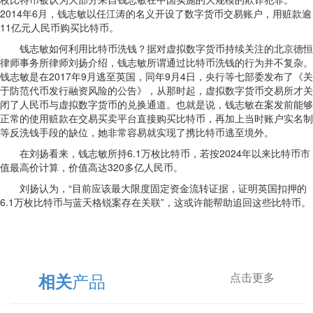
2014年6月，钱志敏以任江涛的名义开设了数字货币交易账户，用赃款逾
11亿元人民币购买比特币。
钱志敏如何利用比特币洗钱？据对虚拟数字货币持续关注的北京德恒
律师事务所律师刘扬介绍，钱志敏所谓通过比特币洗钱的行为并不复杂。
钱志敏是在2017年9月逃至英国，同年9月4日，央行等七部委发布了《关
于防范代币发行融资风险的公告》，从那时起，虚拟数字货币交易所才关
闭了人民币与虚拟数字货币的兑换通道。也就是说，钱志敏在案发前能够
正常的使用赃款在交易买卖平台直接购买比特币，再加上当时账户实名制
等反洗钱手段的缺位，她非常容易就实现了携比特币逃至境外。
在刘扬看来，钱志敏所持6.1万枚比特币，若按2024年以来比特币市
值最高价计算，价值高达320多亿人民币。
刘扬认为，“目前应该最大限度固定资金流转证据，证明英国扣押的
6.1万枚比特币与蓝天格锐案存在关联”，这或许能帮助追回这些比特币。
产品
相关
点击更多