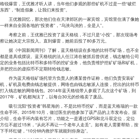
格锐爆雷，王优雅才听人讲，当年他们参观的那些矿机不过是一些“破烂
东西”，“制造假象，让我们来投资”。
王优雅回忆，那次他们住在天津郊区的一家宾馆，宾馆里住满了像她
一样来自全国各地的“投资者”，“乌泱乌泱的，全是人”。
考察之前，王优雅已投资了蓝天格锐，不过只是“小投”，那次现场考
察让她决定大宗投入。直到爆雷，她前后投了80多万元。
据《中国新闻周刊》了解，蓝天格锐设在多地的比特币矿场，也不全
都是道具或摆设。蓝天格锐的法人任江涛在被抓后曾供述，钱志敏给公司
定的业务包括比特币和多特币的挖矿业务，他负责维护挖矿矿场和矿机，
并把挖出的虚拟币不定期转给钱志敏。
作为蓝天格锐矿场托管方负责人的潘某曾作证称，他们负责安装矿
机，矿机及电费由钱志敏提供，网络也由钱志敏派人连接，挖出的比特币
打入钱志敏的网络钱包。2014年蓝天格锐带人参观了几次这个矿场，到
2017年，矿机都淘汰了，以每台30元的价格卖了废品。
吸引沈阳“投资者”韩星海的，不是比特币挖矿，而是蓝天格瑞的一款
生命手环。2015年10月，做过医生的他参加了该产品的上市发布会。据
介绍，生命手环内装有芯片，功能之一是通过GPS和北斗双定位，定位
方位不超过15米，“从此不再让一个老年人走丢”。如有老人需要帮助，按
下手环红键，“10分钟内救护车就能到你身边”。