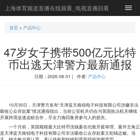
上海体育频道直播在线观看_电视直播回看
Toggl
navig
首页
>
产品中心
47岁女子携带500亿元比特
币出逃天津警方最新通报
日期：2026-08-01 | 作者:
产品中心
10月30日，天津警方发布“天津蓝天格锐电子科技有限公司涉嫌非法
吸收公众存款案”情况通报指出，当前公安机关仍在与英国执法机关继续
开展跨境追逃追赃合作，尽全力挽回集资参与人的损失。
一个月前，英国规模最大比特币洗钱案在伦敦开庭审理。案件主角正
是天津蓝天格锐电子科技有限公司非法吸收公众存款案主犯钱志敏。当
天，钱志敏当庭认罪，承认持有和转移犯罪所得的加密货币。