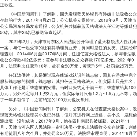
正歌说。
《中国新闻周刊》了解到，因为发现蓝天格锐具有涉嫌非法吸收公众
存款的行为，2017年4月21日，公安机关立案侦查。2019年6月，天津市
公安局河东分局发布通报，公安机关共抓获蓝天格锐法人任江涛等嫌疑犯
50名，其中28名已移送审查起诉。
2021年2月，天津市河东区人民法院公开审理了蓝天格锐法人任江涛
一案，与任一起受审的还有其助理黄亚芳，黄同时是任的女友。法院经审
理查明，2014年6月至2017年8月间，任担任蓝天格锐法人，参与非法吸
收公众存款402亿多元；黄参与非法吸收公众存款176亿多元。2021年9
月，法院判决任获刑10年，处罚金50万元，黄获刑5年，处罚金25万元。
任江涛供述，其是通过玩在线游戏认识的钱志敏，因其在游戏中完全
服从钱志敏的指挥，钱志敏让其担任蓝天格锐法人，但实际上只是挂名，
具体工作还是听钱志敏的安排。当时口头约定干满三年，钱志敏给其100
万元，另外约定每月工资3万元，但实际每月只领1.2万~1.5万元不等，领
了一年多就停了，之前约定的100万元也没拿到。
另外，《中国新闻周刊》了解到，公安机关在侦查蓝天格锐案中，发
现蓝天格锐总经理吴小龙已外逃，便对其进行网上追逃，吴小龙一度想偷
渡出境，没能成功，2017年9月，他在四川南部县被抓获。2021年11
月，天津市河东区人民法院一审判决吴小龙犯非法吸收公众存款罪，判处
有期徒刑八年六个月，并处罚金50万元。法院经审理查明，2014年8月至