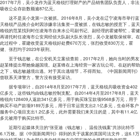
2017年7月，吴小龙作为蓝天格锐打理财产的产品销售团队负责人，非法
吸收公众存款数额逾87亿元。
这不是吴小龙第一次被抓。2016年8月，吴小龙在辽宁凌海市举行蓝
天格锐产品推介会时因涉嫌非法集资一度被抓，在钱志敏的授意下，蓝天
格锐的范某找到时任凌海市自来水公司副书记、副经理的霍健帮忙，霍健
再请托时任凌海市公安局经侦大队副大队长张烈，吴小龙被取保候审。在
此过程中，霍建收受蓝天格锐好处费670万元，张烈收受830万元，霍
健、张烈均于2023年获刑。
至于钱志敏，在公安机关立案侦查前，2017年2月，她向当时的男友
赵某锋提出帮她偷越国境。赵某锋在上海经营一家古玩公司。在赵的帮助
之下，钱志敏越境出逃。对于其出逃细节，不得而知。《中国新闻周刊》
曾联系天津警方，警方没有接受采访。
据专项审计，自2014年8月至2017年7月，蓝天格锐共吸收资金402
亿多元，这些钱均由钱志敏控制支配。自2014年4月至2017年8月，蓝天
格锐向128409人返款341亿多元，用于购买珠宝款项9568多万元，用于
购买不动产款项9189万多元，用于日常运营支出2.1亿多元，生命环客户
服务中心项目支出1.2亿多元，此外需要我们来关注的是，其中有11.4亿
多元被用于购买比特币。
近期引起媒体关注的“张亚迪（钱志敏）、温俭洗钱案”共涉比特币
6.1万枚。据《中国新闻周刊》得到的关于该案的英国司法文件，这6.1万
枚比特币被认为大部分来自钱志敏在中国实施的大规模的欺诈犯罪。