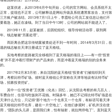
赵某供述，从2013年6月中旬开始，公司的官方网站、会员系统不太
正常，提现也不正常，公司解释说是网站升级及系统遭黑客攻击，支付第
三方账户被冻结。2013年7月1日上午，李霞给公司员工发信息让他们不
要着急，她正在凑钱。到了当日中午13时，公司的网站就不能进入了。
2013年11月，赵某被抓，后因犯组织、领导传销活动罪，获刑两
年。钱志敏被“另案处理”。
而距离合肥这宗传销案被查处还不到一年时间，2014年3月31日，在
逃的钱志敏在天津注册成立了蓝天格锐。
实地考察的套路被完全移植到了蓝天格瑞的项目上——有一些“投资
者”并不是冲着打理财产的产品来的，而是冲着蓝天格瑞的别的业务来
的。
2017年2月末3月初，来自沈阳的蓝天格锐“投资者”们被组织到天
津，考察比特币矿场。彼时蓝天格锐公开宣称在天津等地设有比特币矿
场，招募投资挖矿。
其中一位“投资者”王优雅（化名）回忆，从沈阳去考察的有几百人，
车费自付，住宿与吃饭则不花钱。时隔多年，她已不记得比特币矿场是在
天津什么方位，只记得“那个地方一个仓库又一个仓库，有标语写着天津
蓝天格锐比特币仓库，建在一片空地上”。在他们参观时，矿机并没在使
用，“团队的头儿讲，是因我们来，怕有辐射，就拉闸停电了”。直到蓝天