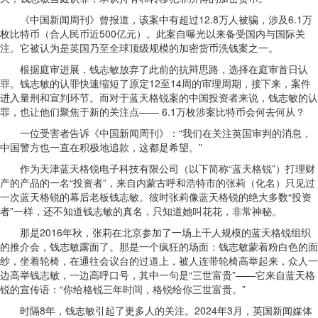
《中国新闻周刊》曾报道，该案中有超过12.8万人被骗，涉及6.1万
枚比特币（合人民币近500亿元）。此案自曝光以来备受国内与国际关
注。它被认为是英国乃至全球顶级规模的加密货币洗钱案之一。
根据庭审进展，钱志敏放弃了此前的抗辩思路，选择在庭审首日认
罪。钱志敏的认罪快速缩短了原定12至14周的审理周期，接下来，案件
进入量刑和宣判环节。而对于蓝天格锐案的中国投资者来说，钱志敏的认
罪，也让他们聚焦于新的关注点—— 6.1万枚涉案比特币会何去何从？
一位受害者告诉《中国新闻周刊》：“我们在关注英国审判的消息，
中国警方也一直在积极地追款，这都是希望。”
作为天津蓝天格锐电子科技有限公司（以下简称“蓝天格锐”）打理财
产的产品的一名“投资者”，来自内蒙古呼和浩特市的张莉（化名）只见过
一次蓝天格锐的幕后老板钱志敏。彼时张莉像蓝天格锐的绝大多数“投资
者”一样，还不知道钱志敏的真名，只知道她叫花花，非常神秘。
那是2016年秋，张莉在北京参加了一场上千人规模的蓝天格锐组织
的推介会，钱志敏露面了。那是一个疯狂的场面：钱志敏蒙着粉白色的面
纱，坐着轮椅，在通往会议台的过道上，被人连带轮椅高举起来，众人一
边高举钱志敏，一边高呼口号，其中一句是“三世富贵”——它来自蓝天格
锐的宣传语：“你给格锐三年时间，格锐给你三世富贵。”
时隔8年，钱志敏引起了更多人的关注。2024年3月，英国新闻媒体