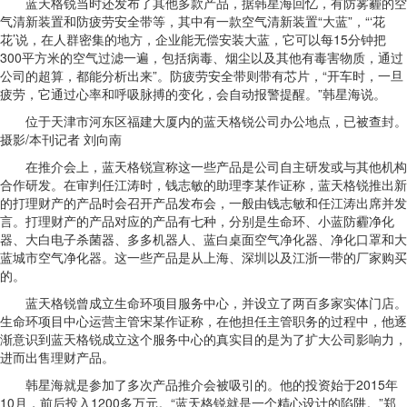
蓝天格锐当时还发布了其他多款产品，据韩星海回忆，有防雾霾的空
气清新装置和防疲劳安全带等，其中有一款空气清新装置“大蓝”，“‘花
花’说，在人群密集的地方，企业能无偿安装大蓝，它可以每15分钟把
300平方米的空气过滤一遍，包括病毒、烟尘以及其他有毒害物质，通过
公司的超算，都能分析出来”。防疲劳安全带则带有芯片，“开车时，一旦
疲劳，它通过心率和呼吸脉搏的变化，会自动报警提醒。”韩星海说。
位于天津市河东区福建大厦内的蓝天格锐公司办公地点，已被查封。
摄影/本刊记者 刘向南
在推介会上，蓝天格锐宣称这一些产品是公司自主研发或与其他机构
合作研发。在审判任江涛时，钱志敏的助理李某作证称，蓝天格锐推出新
的打理财产的产品时会召开产品发布会，一般由钱志敏和任江涛出席并发
言。打理财产的产品对应的产品有七种，分别是生命环、小蓝防霾净化
器、大白电子杀菌器、多多机器人、蓝白桌面空气净化器、净化口罩和大
蓝城市空气净化器。这一些产品是从上海、深圳以及江浙一带的厂家购买
的。
蓝天格锐曾成立生命环项目服务中心，并设立了两百多家实体门店。
生命环项目中心运营主管宋某作证称，在他担任主管职务的过程中，他逐
渐意识到蓝天格锐成立这个服务中心的真实目的是为了扩大公司影响力，
进而出售理财产品。
韩星海就是参加了多次产品推介会被吸引的。他的投资始于2015年
10月，前后投入1200多万元。“蓝天格锐就是一个精心设计的陷阱。”郑