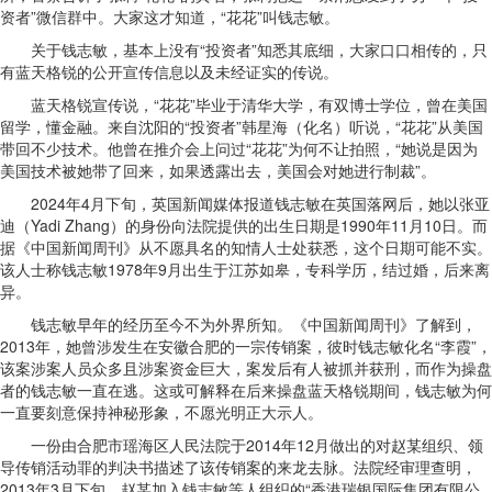
资者”微信群中。大家这才知道，“花花”叫钱志敏。
关于钱志敏，基本上没有“投资者”知悉其底细，大家口口相传的，只
有蓝天格锐的公开宣传信息以及未经证实的传说。
蓝天格锐宣传说，“花花”毕业于清华大学，有双博士学位，曾在美国
留学，懂金融。来自沈阳的“投资者”韩星海（化名）听说，“花花”从美国
带回不少技术。他曾在推介会上问过“花花”为何不让拍照，“她说是因为
美国技术被她带了回来，如果透露出去，美国会对她进行制裁”。
2024年4月下旬，英国新闻媒体报道钱志敏在英国落网后，她以张亚
迪（Yadi Zhang）的身份向法院提供的出生日期是1990年11月10日。而
据《中国新闻周刊》从不愿具名的知情人士处获悉，这个日期可能不实。
该人士称钱志敏1978年9月出生于江苏如皋，专科学历，结过婚，后来离
异。
钱志敏早年的经历至今不为外界所知。《中国新闻周刊》了解到，
2013年，她曾涉发生在安徽合肥的一宗传销案，彼时钱志敏化名“李霞”，
该案涉案人员众多且涉案资金巨大，案发后有人被抓并获刑，而作为操盘
者的钱志敏一直在逃。这或可解释在后来操盘蓝天格锐期间，钱志敏为何
一直要刻意保持神秘形象，不愿光明正大示人。
一份由合肥市瑶海区人民法院于2014年12月做出的对赵某组织、领
导传销活动罪的判决书描述了该传销案的来龙去脉。法院经审理查明，
2013年3月下旬，赵某加入钱志敏等人组织的“香港瑞银国际集团有限公