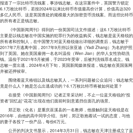
报道了一宗比特币洗钱案，事涉钱志敏。在这宗案件中，英国警方锁定
6.1万枚比特币，若按2024年以来比特币市值最高价计算，价值高达320
多亿人民币。这是英国查处的规模最大的加密货币洗钱案。而这些比特币
的所有者正是钱志敏。
《中国新闻周刊》得到的一份英国司法文件描述：这6.1万枚比特币
主要是以钱志敏在中国实施的犯罪行为的收益购买，钱志敏是蓝天格锐的
所有者和控制人，在中国警方对蓝天格锐做出详细的调查后，钱志敏于
2017年7月逃离中国，2017年9月持以张亚迪（Yadi Zhang）为名的护照
到了英国。她在英国雇佣一名名叫温俭（Wen Jian）的华人女性协助洗
钱。温俭于2021年5月被捕，于2023年受审，后被判洗钱罪名成立。钱
志敏一度出逃，2024年4月下旬，英国新闻媒体报道，钱志敏在英国落网
并被还押候审。
围绕着蓝天格锐以及钱志敏其人，一系列问题被公众追问：钱志敏究
竟是什么人？她是怎么出逃成功的？6.1万枚比特币将被如何处置？
在接受《中国新闻周刊》记者正常采访时，不止一位蓝天格锐的“投
资者”回忆起“花花”出现在他们面前时刻意遮挡住面孔的场景。
郑正歌（化名）是重庆巫溪县的一名教师，他接触到蓝天格锐是在
2016年，由他的高中同学介绍。当时，郑正歌抱着试一试的态度，与他
的妻子各投了一份产品，每份6万元。
公开的判决文书显示，2014年3月31日，钱志敏在天津注册成立了蓝