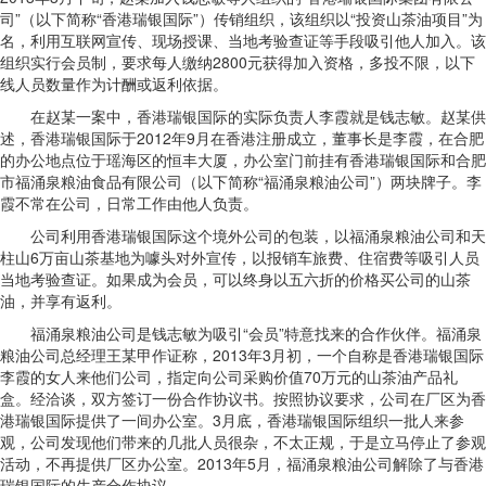
司”（以下简称“香港瑞银国际”）传销组织，该组织以“投资山茶油项目”为
名，利用互联网宣传、现场授课、当地考验查证等手段吸引他人加入。该
组织实行会员制，要求每人缴纳2800元获得加入资格，多投不限，以下
线人员数量作为计酬或返利依据。
在赵某一案中，香港瑞银国际的实际负责人李霞就是钱志敏。赵某供
述，香港瑞银国际于2012年9月在香港注册成立，董事长是李霞，在合肥
的办公地点位于瑶海区的恒丰大厦，办公室门前挂有香港瑞银国际和合肥
市福涌泉粮油食品有限公司（以下简称“福涌泉粮油公司”）两块牌子。李
霞不常在公司，日常工作由他人负责。
公司利用香港瑞银国际这个境外公司的包装，以福涌泉粮油公司和天
柱山6万亩山茶基地为噱头对外宣传，以报销车旅费、住宿费等吸引人员
当地考验查证。如果成为会员，可以终身以五六折的价格买公司的山茶
油，并享有返利。
福涌泉粮油公司是钱志敏为吸引“会员”特意找来的合作伙伴。福涌泉
粮油公司总经理王某甲作证称，2013年3月初，一个自称是香港瑞银国际
李霞的女人来他们公司，指定向公司采购价值70万元的山茶油产品礼
盒。经洽谈，双方签订一份合作协议书。按照协议要求，公司在厂区为香
港瑞银国际提供了一间办公室。3月底，香港瑞银国际组织一批人来参
观，公司发现他们带来的几批人员很杂，不太正规，于是立马停止了参观
活动，不再提供厂区办公室。2013年5月，福涌泉粮油公司解除了与香港
瑞银国际的生产合作协议。