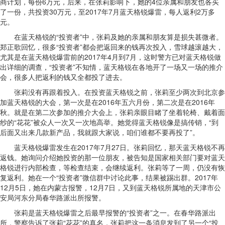
商计划，每份6万元，后来，在张莉影响下，她的4位亲属和朋友也各买
了一份，共投资30万元，至2017年7月蓝天格锐爆雷，每人返利2万多
元。
在蓝天格锐的“投资者”中，张莉及她的亲属和朋友算是损失甚微者。
郑正歌回忆，很多“投资者”都会把返回来的钱再次投入，雪球越滚越大，
尤其是在蓝天格锐爆雷前的2017年4月到7月，这时警方已对蓝天格锐做
出详细的调查，“投资者”不知情，蓝天格锐在各地开了一场又一场的推介
会，很多人把返利的钱又全都投了进去。
张莉没有再跟着投入。在投资蓝天格锐之前，张莉至少两次到北京参
加蓝天格锐的大会，第一次是在2016年五六月份，第二次是在2016年
秋。就是在第二次参加的推介大会上，张莉亲眼目睹了坐着轮椅、戴着面
纱的“花花”被众人一次又一次地高举。她觉得蓝天格锐像是搞传销，“到
后面又出来几款新产品，我就跟大家说，咱们谁都不要再投了”。
蓝天格锐爆雷发生在2017年7月27日。张莉回忆，那天蓝天格锐不再
返钱。她询问介绍她投资的那一位朋友，被告知是国家相关部门要对蓝天
格锐进行内部检查，等检查结束，会继续返利。张莉等了一周，仍没有恢
复返利。她在一个“投资者”微信群中讨论此事，结果被踢出群。2017年
12月5日，她在内蒙古报警，12月7日，又到蓝天格锐所属地的天津市公
安局河东分局春华路派出所报警。
张莉是蓝天格锐爆雷之后最早报警的“投资者”之一。在春华路派出
所，警察告诉了张莉“花花”的真名，张莉把这一条消息发到了另一个“投