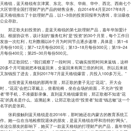
天格锐，蓝天格锐有京津冀、东北、华东、华南、华中、西北、西南七个
大区管理全国打理财产的产品的销售业务。自2014年4月至2017年8月，
蓝天格锐推出了十款理财产品，以1~3倍的投资回报率为诱饵，非法吸收
公众存款。
郑正歌夫妇投资的，是蓝天格锐的第七款理财产品，嘉年华加盟计
划。根据协议书，该计划的“服务红利”是“投资”的30个月里，每个工作日
发放一次红利，红利数额以6个月为时间节点逐步递增，具体是：第1~6
月每份100元；第7~12月每份200元；第13~18月每份300元；第19~24
月每份400元；第25~30月每份500元。
郑正歌回忆：“我们观察了一段时间，它确实按照时间来返钱，这样
20多个月可能就把本钱返回来，全返回来有两三倍的利润。所以后来就
又加钱投了进去，直到2017年7月蓝天格锐爆雷，共投入100多万元。”
在投资蓝天格锐的那两年里，郑正歌的妻子见过“花花”。开大会
时，“花花”会把口罩戴上，坐着轮椅，坐在会场的前面，不允许“投资
者”带手机，不准摄影录像。直到蓝天格锐爆雷前，郑正歌都不知道“花
花”的真名是什么。追溯起来，让郑正歌这些“投资者”知道“钱志敏”这一个
名字的是张莉。
张莉接触到蓝天格锐是在2016年，那时她还在内蒙古的教育系统工
作。她一位在当地检察院退休的朋友，是蓝天格锐在呼和浩特的“网头”。
在这位朋友的影响下，她买了一款蓝天格锐的打理财产的产品，嘉年华招