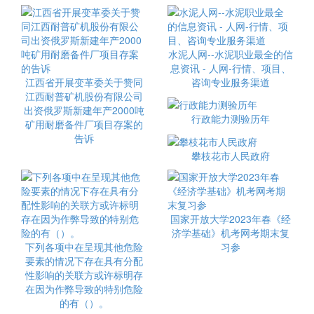
水泥人网--水泥职业最全的信
息资讯 - 人网-行情、项目、
江西省开展变革委关于赞同
咨询专业服务渠道
江西耐普矿机股份有限公司
出资俄罗斯新建年产2000吨
行政能力测验历年
矿用耐磨备件厂项目存案的
告诉
攀枝花市人民政府
国家开放大学2023年春《经
济学基础》机考网考期末复
下列各项中在呈现其他危险
习参
要素的情况下存在具有分配
性影响的关联方或许标明存
在因为作弊导致的特别危险
的有（）。