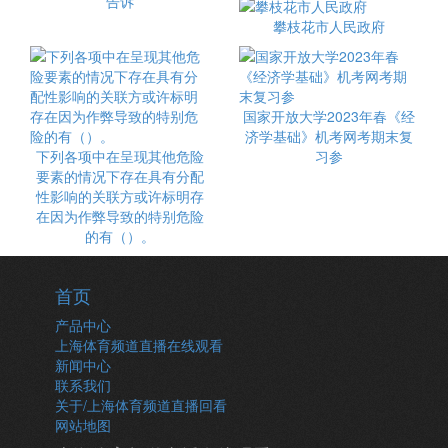
告诉
攀枝花市人民政府
国家开放大学2023年春《经
济学基础》机考网考期末复
下列各项中在呈现其他危险
习参
要素的情况下存在具有分配
性影响的关联方或许标明存
在因为作弊导致的特别危险
的有（）。
首页
产品中心
上海体育频道直播在线观看
新闻中心
联系我们
关于/上海体育频道直播回看
网站地图