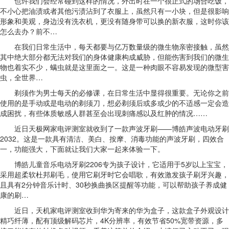
也许我们会经常碰到这样的情况，外出时在一个很正式的场合吃饭，
不小心把油渍或者其他污渍沾到了衣服上，虽然只有一小块，但是很影响
形象和美观，身边没有洗衣机，更没有随身带可以换的新衣服，这时你该
怎么去办？前不…
在我们日常生活中，每天都要与亿万数量级的微生物亲密接触，虽然
其中绝大部分都无法对我们的身体健康构成威胁，但能伤害到我们的微生
物也着实不少，螨虫就是这里面之一。这是一种肉眼不容易发现的微型害
虫，全世界…
剃须作为男士每天的必修课，在日常生活中显得很重要。无论你之前
使用的是手动或是电动的剃须刀，想必剃须后或多或少的不适感一定会造
成困扰，有些体质敏感人群甚至会出现刺痛感以及红肿的情况……
近日天极网家电评测室就收到了一款声波牙刷——博皓声波电动牙刷
2032。这是一款具有清洁、美白、按摩、消毒功能的声波牙刷，四效合
一，功能强大，下面就让我们大家一起来体验一下。
博皓儿童音乐电动牙刷2206专为孩子设计，它适用于5岁以上宝宝，
采用超柔软杜邦刷毛，使用它刷牙时它会唱歌，有效激发孩子刷牙兴趣，
且具有2分钟音乐计时、30秒换曲换区提醒等功能，可以帮助孩子养成健
康的刷…
近日，天机家电评测室收到华为寄来的华为盒子，这款盒子外观设计
精巧纤薄，配有顶级解码芯片，4K分辨率，有效节省50%宽带资源，多