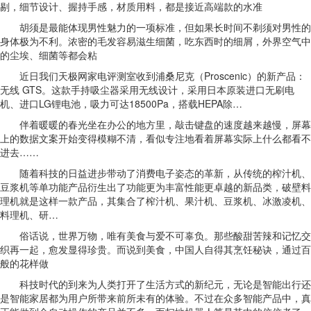
剔，细节设计、握持手感，材质用料，都是接近高端款的水准
胡须是最能体现男性魅力的一项标准，但如果长时间不剃须对男性的
身体极为不利。浓密的毛发容易滋生细菌，吃东西时的细屑，外界空气中
的尘埃、细菌等都会粘
近日我们天极网家电评测室收到浦桑尼克（Proscenic）的新产品：
无线 GTS。这款手持吸尘器采用无线设计，采用日本原装进口无刷电
机、进口LG锂电池，吸力可达18500Pa，搭载HEPA除…
伴着暖暖的春光坐在办公的地方里，敲击键盘的速度越来越慢，屏幕
上的数据文案开始变得模糊不清，看似专注地看着屏幕实际上什么都看不
进去……
随着科技的日益进步带动了消费电子姿态的革新，从传统的榨汁机、
豆浆机等单功能产品衍生出了功能更为丰富性能更卓越的新品类，破壁料
理机就是这样一款产品，其集合了榨汁机、果汁机、豆浆机、冰激凌机、
料理机、研…
俗话说，世界万物，唯有美食与爱不可辜负。那些酸甜苦辣和记忆交
织再一起，愈发显得珍贵。而说到美食，中国人自得其烹饪秘诀，通过百
般的花样做
科技时代的到来为人类打开了生活方式的新纪元，无论是智能出行还
是智能家居都为用户所带来前所未有的体验。不过在众多智能产品中，真