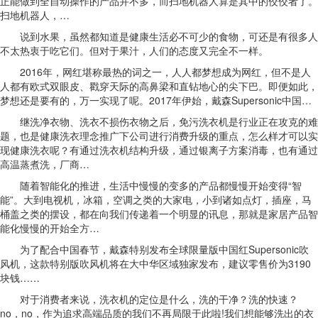
正能做到全自动操作的产品并不多，而扫地机器人算是其中的佼佼者了。
扫地机器人，…
说到水果，虽然都知道是健康生活必不可少的食物，可还是有很多人
不太热衷于吃它们。但对于果汁，人们的态度又完全不一样。
2016年，网红堪称最热的词之一，人人都梦想成为网红，但不是人
人都有欧式双眼皮、戳穿天际的高鼻梁和直钻地心的尖下巴。即便如此，
梦想还是要有的，万一实现了呢。2017年伊始，戴森Supersonic中国…
继洗净衣物、洗衣不损伤衣物之后，免污洗衣机是行业正在攻克的难
题，也是健康洗衣理念推广下公司进行消费升级的重点，怎么样才可以实
现健康洗衣呢？有通过洗衣机结构升级，通过银离子方案消毒，也有通过
高温蒸煮洗，厂商…
随着智能化的推进，生活中慢慢的变多的产品都慢慢开始变得“智
能”。大到电视机，冰箱，空调之类的大家电，小到诸如点灯，插座，马
桶盖之类的摆设，都在向我们传递着一个明显的讯息，那就是家居产品智
能化慢慢的开始全方…
为了配合中国春节，戴森特别发布全球限量版中国红Supersonic吹
风机，这款特别版吹风机将在大中华区域独家发布，建议零售价为3190
块钱……
对于消费者来说，洗衣机的定位是什么，洗的干净？洗的快速？
no，no，作为追求高端品质的我们不再局限于此啦!我们想能够洗出的衣