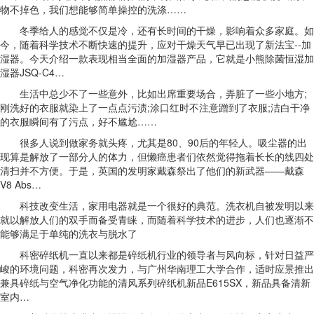
物不掉色，我们想能够简单操控的洗涤……
冬季给人的感觉不仅是冷，还有长时间的干燥，影响着众多家庭。如
今，随着科学技术不断快速的提升，应对干燥天气早已出现了新法宝--加
湿器。今天介绍一款表现相当全面的加湿器产品，它就是小熊除菌恒湿加
湿器JSQ-C4…
生活中总少不了一些意外，比如出席重要场合，弄脏了一些小地方;
刚洗好的衣服就染上了一点点污渍;涂口红时不注意蹭到了衣服;洁白干净
的衣服瞬间有了污点，好不尴尬……
很多人说到做家务就头疼，尤其是80、90后的年轻人。吸尘器的出
现算是解放了一部分人的体力，但懒癌患者们依然觉得拖着长长的线四处
清扫并不方便。于是，英国的发明家戴森祭出了他们的新武器——戴森
V8 Abs…
科技改变生活，家用电器就是一个很好的典范。洗衣机自被发明以来
就以解放人们的双手而备受青睐，而随着科学技术的进步，人们也逐渐不
能够满足于单纯的洗衣与脱水了
科密碎纸机一直以来都是碎纸机行业的领导者与风向标，针对日益严
峻的环境问题，科密再次发力，与广州华南理工大学合作，适时应景推出
兼具碎纸与空气净化功能的清风系列碎纸机新品E615SX，新品具备清新
室内…