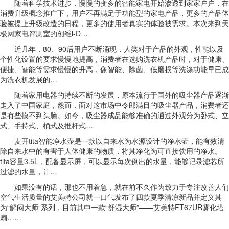
随着科学技术进步，慢慢的变多的智能家电开始渗透到家家户户，在
消费升级概念推广下，用户不再满足于功能型的家电产品，更多的产品体
验被提上升级改造的日程，更多的使用者真实的体验被需求。本次来到天
极网家电评测室的创维i-D…
近几年，80、90后用户不断涌现，人类对于产品的外观，性能以及
个性化设置的要求慢慢地提高，消费者在选购洗衣机产品时，对于健康、
便捷、智能等需求慢慢的升高，像智能、除菌、低磨损等洗涤功能早已成
为洗衣机发展的…
随着家用电器的持续不断的发展，原本流行于国外的吸尘器产品逐渐
走入了中国家庭，然而，面对这市场中令郎满目的吸尘器产品，消费者还
是有些摸不到头脑。如今，吸尘器成品能够准确的通过外观分为卧式、立
式、手持式、桶式及推杆式…
麦开tita智能净水壶是一款以自来水为水源设计的净水壶，能有效清
除自来水中的有害于人体健康的物质，将其净化为可直接饮用的净水。
tita容量3.5L，配备显示屏，可以显示每次倒出的水量，能够记录滤芯所
过滤的水量，计…
如果没有的话，那也不用着急，就在前不久作为致力于专注改善人们
空气生活质量的艾美特公司就一口气发布了四款夏季清凉新品并定义其
为“解闷大师”系列，目前其中一款“舒湿大师”——艾美特FT67UR雾化塔
扇……