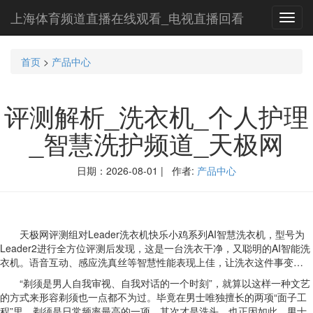
上海体育频道直播在线观看_电视直播回看
Toggl
navig
首页
>
产品中心
评测解析_洗衣机_个人护理
_智慧洗护频道_天极网
日期：2026-08-01 | 作者:
产品中心
天极网评测组对Leader洗衣机快乐小鸡系列AI智慧洗衣机，型号为
Leader2进行全方位评测后发现，这是一台洗衣干净，又聪明的AI智能洗
衣机。语音互动、感应洗真丝等智慧性能表现上佳，让洗衣这件事变…
“剃须是男人自我审视、自我对话的一个时刻”，就算以这样一种文艺
的方式来形容剃须也一点都不为过。毕竟在男士唯独擅长的两项“面子工
程”里，剃须是日常频率最高的一项，其次才是洗头。也正因如此，男士