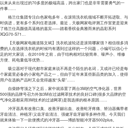
以来从未出现过的70多度的极端高温，跨出家门也是非常需要勇气的一
件事……
格兰仕集团专注白色家电多年，在滚筒洗衣机领域不断开拓进取、与
时俱进，更有多个系列任君选择。最近，天极网家电评测工作室更是迎来
了格兰仕高颜值高逼格的嘉宾——踏着香槟金典雅而来的晶彩系列
XQG70-S71…
【天极网家电频道陈文斌】洗衣机波轮还是滚筒哪家强？相信很多消
费的人在选择洗衣机的时候均有遇到过这样的一个问题，小编可以信心十
足的对大家说，在2010年之前，由于结构相对比较简单、噪声小、维修
方便、耗电量低等优势…
吸尘器对于现代都市家庭来说不再是个陌生的名词，又或许已经是每
个家庭里必备的小家电产品之一，但由于近年来某些新品类的加入，使得
用户在选购产品时又会觉得越发“头晕”……
自柴静穹顶之下之后，家中就添置了两台3M的空气净化器，世界
500强的品牌号召力外加3M在过滤网罩技术的良好口碑(很多大品牌的空
气净化器都采用3M技术的过滤网罩)是我选择的根本原因……
冲牙器具有改善口臭、改善牙龈出血、改善蛀牙疼痛、矫治器佩带者
牙齿清洁、种植牙/义齿牙齿清洁、强健牙齿牙龈等多种作用。今天我们
就来体验一下一款便携式的冲牙器——博皓智能冲牙器5002plus。