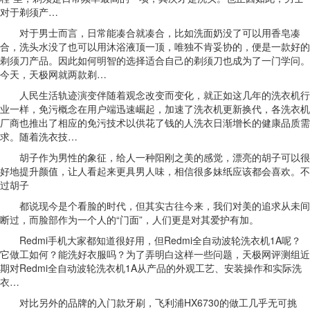
对于剃须产…
对于男士而言，日常能凑合就凑合，比如洗面奶没了可以用香皂凑
合，洗头水没了也可以用沐浴液顶一顶，唯独不肯妥协的，便是一款好的
剃须刀产品。因此如何明智的选择适合自己的剃须刀也成为了一门学问。
今天，天极网就两款剃…
人民生活轨迹演变伴随着观念改变而变化，就正如这几年的洗衣机行
业一样，免污概念在用户端迅速崛起，加速了洗衣机更新换代，各洗衣机
厂商也推出了相应的免污技术以供花了钱的人洗衣日渐增长的健康品质需
求。随着洗衣技…
胡子作为男性的象征，给人一种阳刚之美的感觉，漂亮的胡子可以很
好地提升颜值，让人看起来更具男人味，相信很多妹纸应该都会喜欢。不
过胡子
都说现今是个看脸的时代，但其实古往今来，我们对美的追求从未间
断过，而脸部作为一个人的“门面”，人们更是对其爱护有加。
Redmi手机大家都知道很好用，但Redmi全自动波轮洗衣机1A呢？
它做工如何？能洗好衣服吗？为了弄明白这样一些问题，天极网评测组近
期对Redmi全自动波轮洗衣机1A从产品的外观工艺、安装操作和实际洗
衣…
对比另外的品牌的入门款牙刷，飞利浦HX6730的做工几乎无可挑