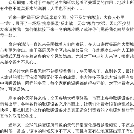
众所周知，水对于生命的诞生和延续起着至关重要的作用，地球上所
有生物不能离开水的滋润，人类也不例外……
近来一股“霸王级”寒流席卷全国，猝不及防的寒流让大多人心里
一“寒”，展开了一场场“抗寒保暖”反击战，无奈“寒势”太强。因此不少朋
友来请教我，如何抵抗接下来一冬的寒冷呢？或许你们觉得我会向朋友推
荐一款…
窗户的清洁一直以来是困扰着人们的难题，在人口密度极高的大型城
市则更为突出。由于高层居住小区越来越普及化，传统探身出去的人工擦
窗模式无疑存在着诸多的安全风险隐患。尤其对于中老年人来说，擦窗越
来越变得力不从心…
温差过大的昼夜无时不刻提醒着我们，冬天要来了。说到冬天，最让
人难过的莫过于洗澡间那无处不在的凉意。南方许多不像北方城市拥有集
中供暖设施，同样的冬天，每个家庭的温暖都值得被守护。对于消费者来
说，可以居浴…
寒冷的冬天即将来临，全国各地大幅度降温，市面上各种取暖设备也
悄然出新，各种各样的取暖设备充斥市面上，让我们消费者眼花缭乱难以
抉择，那么到底什么样的取暖设备才是真正适合消费者的？电暖炉相对于
其他的取暖设备来…
近年来，全球气候变暖所导致的天气异常变化显得越发频繁，不该热
的时候非常热，该冷的时候又冷不下来，而且今夏有些地区还出现了有史