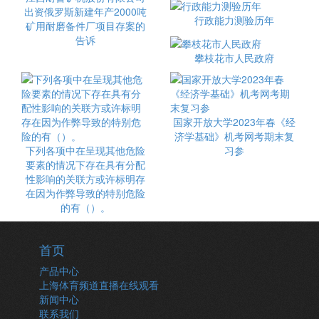
出资俄罗斯新建年产2000吨
行政能力测验历年
矿用耐磨备件厂项目存案的
告诉
攀枝花市人民政府
国家开放大学2023年春《经
济学基础》机考网考期末复
下列各项中在呈现其他危险
习参
要素的情况下存在具有分配
性影响的关联方或许标明存
在因为作弊导致的特别危险
的有（）。
首页
产品中心
上海体育频道直播在线观看
新闻中心
联系我们