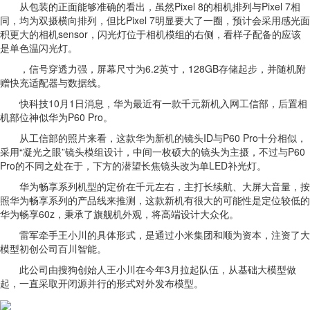
从包装的正面能够准确的看出，虽然Pixel 8的相机排列与Pixel 7相
同，均为双摄横向排列，但比Pixel 7明显要大了一圈，预计会采用感光面
积更大的相机sensor，闪光灯位于相机模组的右侧，看样子配备的应该
是单色温闪光灯。
，信号穿透力强，屏幕尺寸为6.2英寸，128GB存储起步，并随机附
赠快充适配器与数据线。
快科技10月1日消息，华为最近有一款千元新机入网工信部，后置相
机部位神似华为P60 Pro。
从工信部的照片来看，这款华为新机的镜头ID与P60 Pro十分相似，
采用“凝光之眼”镜头模组设计，中间一枚硕大的镜头为主摄，不过与P60
Pro的不同之处在于，下方的潜望长焦镜头改为单LED补光灯。
华为畅享系列机型的定价在千元左右，主打长续航、大屏大音量，按
照华为畅享系列的产品线来推测，这款新机有很大的可能性是定位较低的
华为畅享60z，秉承了旗舰机外观，将高端设计大众化。
雷军牵手王小川的具体形式，是通过小米集团和顺为资本，注资了大
模型初创公司百川智能。
此公司由搜狗创始人王小川在今年3月拉起队伍，从基础大模型做
起，一直采取开闭源并行的形式对外发布模型。