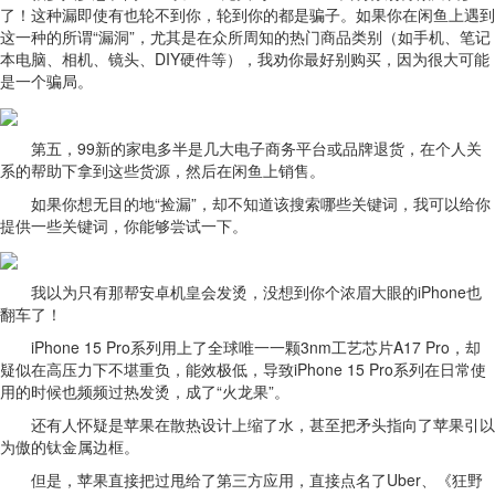
了！这种漏即使有也轮不到你，轮到你的都是骗子。如果你在闲鱼上遇到
这一种的所谓“漏洞”，尤其是在众所周知的热门商品类别（如手机、笔记
本电脑、相机、镜头、DIY硬件等），我劝你最好别购买，因为很大可能
是一个骗局。
第五，99新的家电多半是几大电子商务平台或品牌退货，在个人关
系的帮助下拿到这些货源，然后在闲鱼上销售。
如果你想无目的地“捡漏”，却不知道该搜索哪些关键词，我可以给你
提供一些关键词，你能够尝试一下。
我以为只有那帮安卓机皇会发烫，没想到你个浓眉大眼的iPhone也
翻车了！
iPhone 15 Pro系列用上了全球唯一一颗3nm工艺芯片A17 Pro，却
疑似在高压力下不堪重负，能效极低，导致iPhone 15 Pro系列在日常使
用的时候也频频过热发烫，成了“火龙果”。
还有人怀疑是苹果在散热设计上缩了水，甚至把矛头指向了苹果引以
为傲的钛金属边框。
但是，苹果直接把过甩给了第三方应用，直接点名了Uber、《狂野