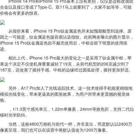
iPhone 14 Pro和iPhone 15 Pro基本上没有差别，仅仅是边框改成钛
合金以及接口变成了Type-C。双11马上就要到了，大家不如等等，可能
价格会有更多的惊喜。
从报价来看，iPhone 15 Pro钛金属蓝色并未如预期般受到追捧。原
因之一可能是，钛金属蓝色版容易沾染指纹。此前网友曝出的图片显示，
iPhone 15 Pro钛金属蓝色款不戴壳使用后，中框会留下明显的使用痕
迹。
相比上代，iPhone 15 Pro最大的变化之一是采用了钛金属中框，苹
果这个决定不仅使机身重量减轻了19克，从前代机型的206克减少到了
187克，还改善了握持手感。中框的边缘经过圆弧处理，握持更加舒适。
另外，A17 Pro加入了光线追踪技术。这一技术使得手机能更精细地
模拟光线变化，带来更逼真的图形效果，为用户所带来更震撼的视觉体
验。
，1/1.3英寸感光单元，1.22m单像素，24mm等效焦距，支持二代位
移时光学防抖。
当然，这枚4800万相机与前代一样，并非直出，而是默认以2400万
像素呈现，我们也可以在设置中将默认值改为1200万像素。