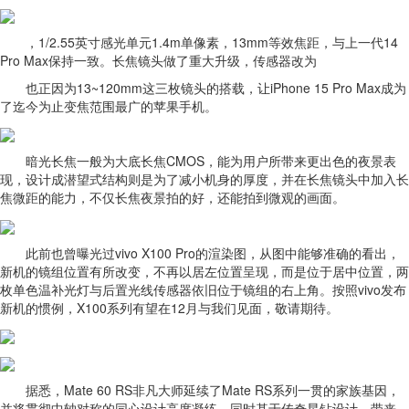
，1/2.55英寸感光单元1.4m单像素，13mm等效焦距，与上一代14
Pro Max保持一致。长焦镜头做了重大升级，传感器改为
也正因为13~120mm这三枚镜头的搭载，让iPhone 15 Pro Max成为
了迄今为止变焦范围最广的苹果手机。
暗光长焦一般为大底长焦CMOS，能为用户所带来更出色的夜景表
现，设计成潜望式结构则是为了减小机身的厚度，并在长焦镜头中加入长
焦微距的能力，不仅长焦夜景拍的好，还能拍到微观的画面。
此前也曾曝光过vivo X100 Pro的渲染图，从图中能够准确的看出，
新机的镜组位置有所改变，不再以居左位置呈现，而是位于居中位置，两
枚单色温补光灯与后置光线传感器依旧位于镜组的右上角。按照vivo发布
新机的惯例，X100系列有望在12月与我们见面，敬请期待。
据悉，Mate 60 RS非凡大师延续了Mate RS系列一贯的家族基因，
并将贯彻中轴对称的同心设计高度凝练，同时基于传奇星钻设计，带来