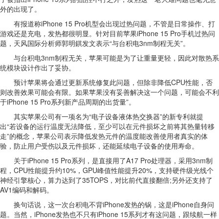
外的出现了。
有报道称iPhone 15 Pro机型会出现过热问题，不管是日常操作、打
游戏还是充电，发热都很明显。针对目前苹果iPhone 15 Pro手机过热问
题，天风国际分析师郭明錤发文表示“与台积电3nm制程无关”。
与台积电3nm制程无关，苹果可能是为了让重量更轻，因此对散热系
统模块设计作出了妥协。
预计苹果将会通过更新系统修复此问题，但除非降低CPU性能，否
则改善效果可能会有限。如果苹果没有妥善解决这一个问题，可能会不利
于iPhone 15 Pro系列新产品周期的出货量”。
其实苹果公司有一项名为“电子设备液体热交换器”的新专利就提
出“若设备的运行温度无法降低，至少可以在元件损坏之前将其热量转移
走”的概念，苹果公司表示降低发热元件的温度能改善使用者真实的体
验，防止用户受伤以及元件损坏，还能延续电子设备的使用寿命。
关于iPhone 15 Pro系列，是直接用了A17 Pro处理器，采用3nm制
程，CPU性能提升约10%，GPU峰值性能提升20%，支持硬件级光线个
神经引擎核心，算力达到了35TOPS，对比前代直接翻倍;另外还支持了
AV1编码和解码。
换句话说，这一次台积电不背iPhone发热的锅，这是iPhone自身问
题。当然，iPhone发热也不只有iPhone 15系列才有这问题，跟续航一样