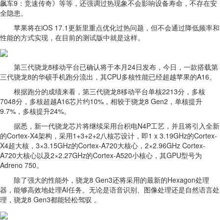
飙车9：竞速传奇》等等，还强调过热现象不会影响设备寿命，不存在安
全隐患。
苹果将在iOS 17.1更新里重点优化过热问题，但不会通过降低频率和
性能的方式实现，在目前的测试版中就是这样。
第三代骁龙8移动平台已确认将于本月24日发布，今日，一款搭载第
三代骁龙8的华硕手机跑分流出，其CPU多核性能已经超越苹果的A16。
根据跑分的成绩来看，第三代骁龙8移动平台单核2213分，多核
7048分，多核超越A16芯片约10%，相较于骁龙8 Gen2，单核提升
9.7%，多核提升24%。
据悉，新一代骁龙芯片将继续采用台积电N4P工艺，并且将引入全新
的Cortex-X4架构，采用1+3+2+2八核芯设计，即1 x 3.19GHz的Cortex-
X4超大核，3×3.15GHz的Cortex-A720大核心，2×2.96GHz Cortex-
A720大核心以及2×2.27GHz的Cortex-A520小核心，其GPU型号为
Adreno 750。
除了强大的性能外，骁龙8 Gen3还将采用的最新的Hexagon处理
器，能够高效地处理AI任务。无论是语音识别、图像处理还是自然语言处
理，骁龙8 Gen3都能轻松驾驭 。