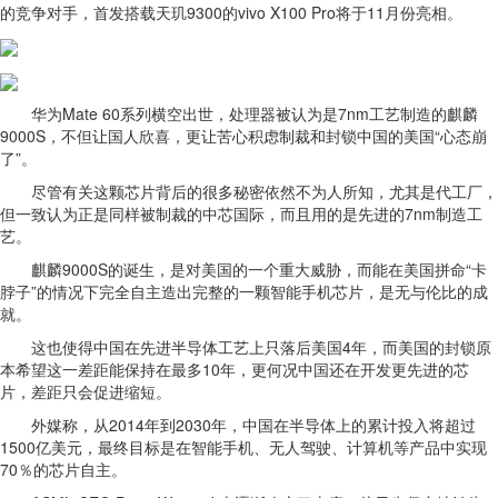
的竞争对手，首发搭载天玑9300的vivo X100 Pro将于11月份亮相。
华为Mate 60系列横空出世，处理器被认为是7nm工艺制造的麒麟
9000S，不但让国人欣喜，更让苦心积虑制裁和封锁中国的美国“心态崩
了”。
尽管有关这颗芯片背后的很多秘密依然不为人所知，尤其是代工厂，
但一致认为正是同样被制裁的中芯国际，而且用的是先进的7nm制造工
艺。
麒麟9000S的诞生，是对美国的一个重大威胁，而能在美国拼命“卡
脖子”的情况下完全自主造出完整的一颗智能手机芯片，是无与伦比的成
就。
这也使得中国在先进半导体工艺上只落后美国4年，而美国的封锁原
本希望这一差距能保持在最多10年，更何况中国还在开发更先进的芯
片，差距只会促进缩短。
外媒称，从2014年到2030年，中国在半导体上的累计投入将超过
1500亿美元，最终目标是在智能手机、无人驾驶、计算机等产品中实现
70％的芯片自主。