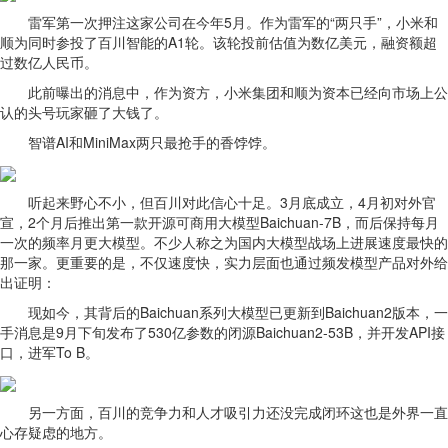
雷军第一次押注这家公司在今年5月。作为雷军的“两只手”，小米和
顺为同时参投了百川智能的A1轮。该轮投前估值为数亿美元，融资额超
过数亿人民币。
此前曝出的消息中，作为资方，小米集团和顺为资本已经向市场上公
认的头号玩家砸了大钱了。
智谱AI和MiniMax两只最抢手的香饽饽。
听起来野心不小，但百川对此信心十足。3月底成立，4月初对外官
宣，2个月后推出第一款开源可商用大模型Baichuan-7B，而后保持每月
一次的频率月更大模型。不少人称之为国内大模型战场上进展速度最快的
那一家。更重要的是，不仅速度快，实力层面也通过频发模型产品对外给
出证明：
现如今，其背后的Baichuan系列大模型已更新到Baichuan2版本，一
手消息是9月下旬发布了530亿参数的闭源Baichuan2-53B，并开发API接
口，进军To B。
另一方面，百川的竞争力和人才吸引力还没完成闭环这也是外界一直
心存疑虑的地方。