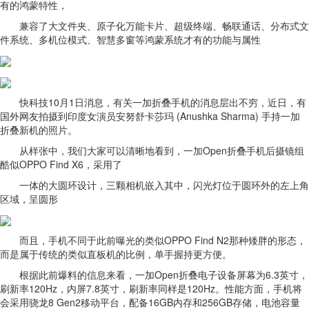
有的鸿蒙特性，
兼容了大文件夹、原子化万能卡片、超级终端、畅联通话、分布式文
件系统、多机位模式、智慧多窗等鸿蒙系统才有的功能与属性
快科技10月1日消息，有关一加折叠手机的消息层出不穷，近日，有
国外网友拍摄到印度女演员安努舒卡莎玛 (Anushka Sharma) 手持一加
折叠新机的照片。
从样张中，我们大家可以清晰地看到，一加Open折叠手机后摄镜组
酷似OPPO Find X6，采用了
一体的大圆环设计，三颗相机嵌入其中，闪光灯位于圆环外的左上角
区域，呈圆形
而且，手机不同于此前曝光的类似OPPO Find N2那种矮胖的形态，
而是属于传统的类似直板机的比例，单手握持更方便。
根据此前爆料的信息来看，一加Open折叠电子设备屏幕为6.3英寸，
刷新率120Hz，内屏7.8英寸，刷新率同样是120Hz。性能方面，手机将
会采用骁龙8 Gen2移动平台，配备16GB内存和256GB存储，电池容量