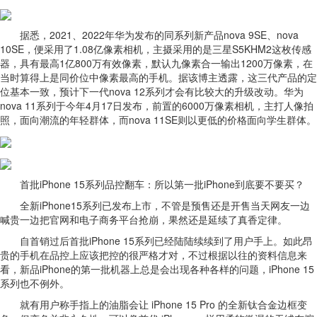
据悉，2021、2022年华为发布的同系列新产品nova 9SE、nova
10SE，便采用了1.08亿像素相机，主摄采用的是三星S5KHM2这枚传感
器，具有最高1亿800万有效像素，默认九像素合一输出1200万像素，在
当时算得上是同价位中像素最高的手机。据该博主透露，这三代产品的定
位基本一致，预计下一代nova 12系列才会有比较大的升级改动。华为
nova 11系列于今年4月17日发布，前置的6000万像素相机，主打人像拍
照，面向潮流的年轻群体，而nova 11SE则以更低的价格面向学生群体。
首批iPhone 15系列品控翻车：所以第一批iPhone到底要不要买？
全新iPhone15系列已发布上市，不管是预售还是开售当天网友一边
喊贵一边把官网和电子商务平台抢崩，果然还是延续了真香定律。
自首销过后首批iPhone 15系列已经陆陆续续到了用户手上。如此昂
贵的手机在品控上应该把控的很严格才对，不过根据以往的资料信息来
看，新品iPhone的第一批机器上总是会出现各种各样的问题，iPhone 15
系列也不例外。
就有用户称手指上的油脂会让 iPhone 15 Pro 的全新钛合金边框变