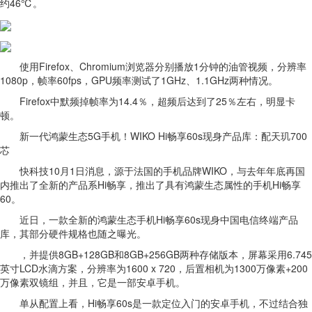
约46℃。
使用Firefox、Chromium浏览器分别播放1分钟的油管视频，分辨率
1080p，帧率60fps，GPU频率测试了1GHz、1.1GHz两种情况。
Firefox中默频掉帧率为14.4％，超频后达到了25％左右，明显卡
顿。
新一代鸿蒙生态5G手机！WIKO Hi畅享60s现身产品库：配天玑700
芯
快科技10月1日消息，源于法国的手机品牌WIKO，与去年年底再国
内推出了全新的产品系Hi畅享，推出了具有鸿蒙生态属性的手机Hi畅享
60。
近日，一款全新的鸿蒙生态手机Hi畅享60s现身中国电信终端产品
库，其部分硬件规格也随之曝光。
，并提供8GB+128GB和8GB+256GB两种存储版本，屏幕采用6.745
英寸LCD水滴方案，分辨率为1600 x 720，后置相机为1300万像素+200
万像素双镜组，并且，它是一部安卓手机。
单从配置上看，Hi畅享60s是一款定位入门的安卓手机，不过结合独