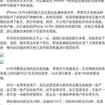
色，但变色并非永久性，可以像前代 iPhone 一样用柔软微湿的无绒布擦
掉即可恢复干净的表面。
iPhone 15 Pro系列最大亮点是钛金属材质外壳，苹果官方宣称这种
材质取代了此前的不锈钢中框，具有高强度、轻质和耐腐蚀等优点被大范
围的应用于航天、医疗等领域。然而，不少用户反馈新机外壳存在瑕疵。
有用户称，自己购买的iPhone 15 Pro 顶部存在明显凹痕，目前正准备退
货，担心退换回来的机子还是存在瑕疵。
外壳存在划痕的机主不止一位，据他们反馈的图片来看，划痕存在于
底部、顶部、镜头旁边等多个部位，即便是侧面边框也出现了大块明显色
差，曝光此问题的博主称已及时联系客服进行退货处理。
针对消费者反馈的品控差现象，苹果官方客服表示，在官网购买的有
质量上的问题可以7天无理由退货，14天进行换货，还有1年的有限保
修。
作为一名苹果老用户，其实还是觉得大家没有必要去抢购第一批产
品，反正第一批产品也抢不到，还不如再等等，反正货源充足，不急于一
时，若不是一名数码评测博主，那么当一名佛系苹果用户何乐而不为。
烤机测试功耗仅为10W，温度69-74℃，待机时功耗仅为3W，温度