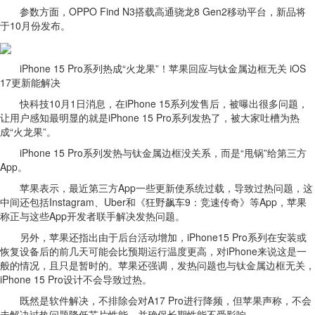
参数方面，OPPO Find N3搭载高通骁龙8 Gen2移动平台，新品将
于10月份发布。
iPhone 15 Pro系列热成“火龙果”！苹果回应与钛金属边框无关 iOS
17更新能解决
快科技10月1日消息，在iPhone 15系列发售后，被曝出很多问题，
让用户感知最明显的就是iPhone 15 Pro系列发热了，被大家吐槽为热
成“火龙果”。
iPhone 15 Pro系列发热与钛金属边框没关系，而是“甩锅”给第三方
App。
苹果表示，最近第三方App一些更新使系统过载，导致过热问题，这
中间还包括Instagram、Uber和《狂野飙车9：竞速传奇》等App，苹果
称正与这些App开发者联手解决发热问题。
另外，苹果还指出由于后台活动增加，iPhone15 Pro系列在安装或
恢复设备后的前几天可能会比预期运行温度更高，对iPhone来说这是一
般的情况，且只是暂时的。苹果还强调，发热问题也与钛金属边框无关，
iPhone 15 Pro设计不会导致过热。
既然是软件解决，不排除会对A17 Pro进行降频，但苹果声称，不会
未解决过热问题降低芯片性能，并确保长期性能不受影响。