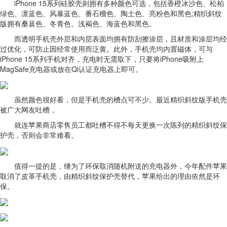
iPhone 15系列硅胶壳则拥有多种颜色可选，包括香橙冰沙色、松柏
绿色、凛蓝色、风暴蓝色、番石榴色、陶土色、亮粉色和黑色;精织斜纹
版拥有桑葚色、冬青色、浅褐色、海蓝色和黑色。
而透明手机壳外层和内层表面均拥有防刮擦涂层，且材质和涂层均经
过优化，可防止因经常使用而泛黄。此外，手机壳均内置磁体，可与
iPhone 15系列手机对齐，充电时无需取下，只要将iPhone吸附上
MagSafe充电器或放在Qi认证充电器上即可。
虽然颜色很好看，但是手机壳的槽点可不少。最近精织斜纹版手机壳
被广大网友吐槽，
就连苹果商店零售员工都吐槽不得不每天更换一次陈列的精织斜纹保
护壳，否则会非常难看。
值得一提的是，继为了环保取消随机附送的充电器外，今年配件苹果
取消了皮革手机壳，由精织斜纹保护壳替代，苹果给出的理由依然是环
保。