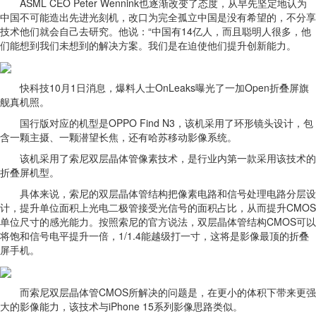
ASML CEO Peter Wennink也逐渐改变了态度，从早先坚定地认为
中国不可能造出先进光刻机，改口为完全孤立中国是没有希望的，不分享
技术他们就会自己去研究。他说：“中国有14亿人，而且聪明人很多，他
们能想到我们未想到的解决方案。我们是在迫使他们提升创新能力。
快科技10月1日消息，爆料人士OnLeaks曝光了一加Open折叠屏旗
舰真机照。
国行版对应的机型是OPPO Find N3，该机采用了环形镜头设计，包
含一颗主摄、一颗潜望长焦，还有哈苏移动影像系统。
该机采用了索尼双层晶体管像素技术，是行业内第一款采用该技术的
折叠屏机型。
具体来说，索尼的双层晶体管结构把像素电路和信号处理电路分层设
计，提升单位面积上光电二极管接受光信号的面积占比，从而提升CMOS
单位尺寸的感光能力。按照索尼的官方说法，双层晶体管结构CMOS可以
将饱和信号电平提升一倍，1/1.4能越级打一寸，这将是影像最顶的折叠
屏手机。
而索尼双层晶体管CMOS所解决的问题是，在更小的体积下带来更强
大的影像能力，该技术与iPhone 15系列影像思路类似。