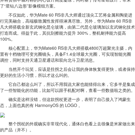
了“星钻八边形”影像模组方案。
不仅如此，华为Mate 60 RS非凡大师通过顶尖工艺将金属和陶瓷进
行完美融合，高端极致属性发挥得淋漓尽致。另外，华为Mate 60 RS非
凡大师搭载全新玄武钢化昆仑玻璃，由第二代昆仑玻璃加以玄武钢化技术
打造而成。得益于此，其抗刮擦能力提升 300%，整机耐摔能力提高
100%。
核心配置上，华为Mate60 RS非凡大师搭载4800万超聚光主摄，内
置有十档物理可变光圈镜头，具备F1.4全球最大光圈，可实现智能光圈
调控，同时支持天通卫星通话和双向北斗卫星消息。
当然开个玩笑，应该是拄拐之后会让我的身体恢复得更快，或者保持
更好的生活小习惯，所以才这么叫的。
它自己都这么叫了，所以不用我说大家也能猜得出来，它多半是集成
了一些智能化的功能，比如可以跟手机配对啊，查看一些数值啦之类的。
确实是这样没错，但这款拐杖更进一步，表明了自己接入了鸿蒙生
态，上面也真的有 HarmonyOS 的 LOGO 。
整个拐杖的外观确实非常现代化，通体白色看上去很像是米家做出来
的产品（并不）。