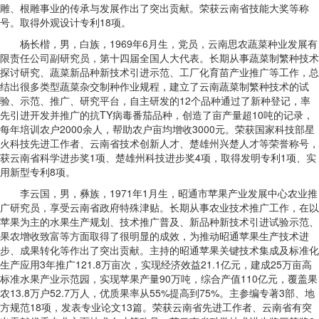
雕、根雕事业的传承与发展作出了突出贡献。荣获云南省技能大奖等称
号。取得外观设计专利18项。
杨长楷，男，白族，1969年6月生，党员，云南思农蔬菜种业发展有
限责任公司副研究员，第十四届全国人大代表。长期从事蔬菜制繁种技术
探讨研究、蔬菜新品种新技术引进示范、工厂化育苗产业推广等工作，总
结出很多类型蔬菜杂交制种作业规程，建立了云南蔬菜制繁种技术的试
验、示范、推广、研究平台，自主研发的12个品种通过了新种登记，率
先引进开发并推广的抗TY病毒番茄品种，创造了亩产量超10吨的记录，
每年培训农户2000余人，帮助农户亩均增收3000元。荣获国家科技部星
火科技先进工作者、云南省技术创新人才、楚雄州兴楚人才等荣誉称号，
获云南省科学进步奖1项、楚雄州科技进步奖4项，取得发明专利1项、实
用新型专利8项。
李云国，男，彝族，1971年1月生，昭通市苹果产业发展中心农业推
广研究员，享受云南省政府特殊津贴。长期从事农业技术推广工作，在以
苹果为主的水果生产规划、技术推广普及、新品种新技术引进试验示范、
果农增收致富等方面取得了很明显的成效，为推动昭通苹果生产技术进
步、成果转化等作出了突出贡献。主持的昭通苹果关键技术集成及标准化
生产应用3年推广121.8万亩次，实现经济效益21.1亿元，建成25万亩高
标准水果产业示范园，实现苹果产量90万吨，综合产值110亿元，覆盖果
农13.8万户52.7万人，优质果率从55%提高到75%。主参编专著3部、地
方规范18项，发表专业论文13篇。荣获云南省先进工作者、云南省有突