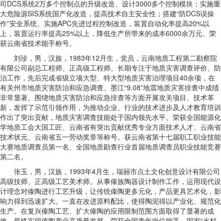
司DCS系统2万多个控制点的升级改造、设计3000多个控制模块；实施重
大危险源SIS系统国产化改造，提高技术自主安全性；搭建“防DCS误操
作”安全系统、实施APC先进过程控制改造，装置自动化率提高20%以
上，装置运行率提高25%以上，降低生产所带来的成本6000余万元。荣
获云南省技术能手称号。
刘珍，男，汉族，1983年12月生，党员，云南地质工程第二勘察院
有限公司副总工程师、正高级工程师。长期专注于地质灾害调查评价、防
治工作，先后完成省级立项大型、特大型地质灾害治理项目40余项，在
有关州市地质灾害防治和应急调查、墨江“9.08”地震地质灾害排查中成绩
非常显著。围绕地质灾害防治和应急排查等方面开展攻关项目、技术革
新，发挥了示范引领作用，为推动企业、行业的技术进步及人才教育培训
作出了突出贡献，地质灾害调查技能处于国内领先水平。荣获全国能源化
学地质工会大国工匠、云南省有突出贡献优秀专业方面技术人才、云南省
技术状元、云南省五一劳动奖章等称号。获云南省第十七届职工职业技能
大赛地质调查员第一名、全国地质勘查行业首届地质调查员职业技能竞赛
第二名。
张玉，男，汉族，1993年4月生，瑞丽市点土文化创意设计有限公司
高级技师、正高级工艺美术师。从事傣族陶器设计制作工作，运用现代设
计理念对傣陶进行工艺升级，让传统傣陶更多元化，产品更具艺术化，影
响力得到迅速扩大。一直在改进原料配比，使得陶泥得以产业化、规范化
生产。在复兴傣陶工艺、扩大傣陶的应用限制范围方面取得了显著的成
效，最终实现傣陶产业高质量发展。荣获全国青年岗位能手、国家“乡村