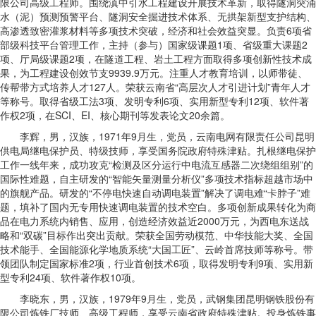
限公司高级工程师。围绕滇中引水工程建设开展技术革新，取得隧洞突涌
水（泥）预测预警平台、隧洞安全掘进技术体系、无拱架新型支护结构、
高渗透致密灌浆材料等多项技术突破，经济和社会效益突显。负责6项省
部级科技平台管理工作，主持（参与）国家级课题1项、省级重大课题2
项、厅局级课题2项，在隧道工程、岩土工程方面取得多项创新性技术成
果，为工程建设创效节支9939.9万元。注重人才教育培训，以师带徒、
传帮带方式培养人才127人。荣获云南省“高层次人才引进计划”青年人才
等称号。取得省级工法3项、发明专利6项、实用新型专利12项、软件著
作权2项，在SCI、EI、核心期刊等发表论文20余篇。
李辉，男，汉族，1971年9月生，党员，云南电网有限责任公司昆明
供电局继电保护员、特级技师，享受国务院政府特殊津贴。扎根继电保护
工作一线年来，成功攻克“检测及区分运行中电流互感器二次绕组组别”的
国际性难题，自主研发的“智能矢量测量分析仪”多项技术指标超越市场中
的旗舰产品。研发的“不停电快速自动调电装置”解决了调电难“卡脖子”难
题，填补了国内无专用快速调电装置的技术空白。多项创新成果转化为商
品在电力系统内销售、应用，创造经济效益近2000万元，为西电东送战
略和“双碳”目标作出突出贡献。荣获全国劳动模范、中华技能大奖、全国
技术能手、全国能源化学地质系统“大国工匠”、云岭首席技师等称号。带
领团队制定国家标准2项，行业首创技术6项，取得发明专利9项、实用新
型专利24项、软件著作权10项。
李晓东，男，汉族，1979年9月生，党员，武钢集团昆明钢铁股份有
限公司炼铁厂技师、高级工程师，享受云南省政府特殊津贴。投身炼铁事