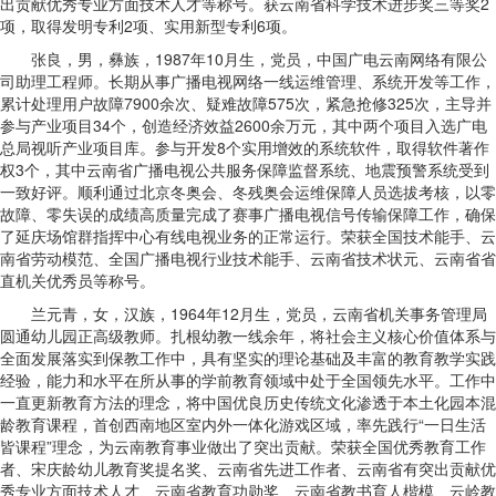
出贡献优秀专业方面技术人才等称号。获云南省科学技术进步奖三等奖2
项，取得发明专利2项、实用新型专利6项。
张良，男，彝族，1987年10月生，党员，中国广电云南网络有限公
司助理工程师。长期从事广播电视网络一线运维管理、系统开发等工作，
累计处理用户故障7900余次、疑难故障575次，紧急抢修325次，主导并
参与产业项目34个，创造经济效益2600余万元，其中两个项目入选广电
总局视听产业项目库。参与开发8个实用增效的系统软件，取得软件著作
权3个，其中云南省广播电视公共服务保障监督系统、地震预警系统受到
一致好评。顺利通过北京冬奥会、冬残奥会运维保障人员选拔考核，以零
故障、零失误的成绩高质量完成了赛事广播电视信号传输保障工作，确保
了延庆场馆群指挥中心有线电视业务的正常运行。荣获全国技术能手、云
南省劳动模范、全国广播电视行业技术能手、云南省技术状元、云南省省
直机关优秀员等称号。
兰元青，女，汉族，1964年12月生，党员，云南省机关事务管理局
圆通幼儿园正高级教师。扎根幼教一线余年，将社会主义核心价值体系与
全面发展落实到保教工作中，具有坚实的理论基础及丰富的教育教学实践
经验，能力和水平在所从事的学前教育领域中处于全国领先水平。工作中
一直更新教育方法的理念，将中国优良历史传统文化渗透于本土化园本混
龄教育课程，首创西南地区室内外一体化游戏区域，率先践行“一日生活
皆课程”理念，为云南教育事业做出了突出贡献。荣获全国优秀教育工作
者、宋庆龄幼儿教育奖提名奖、云南省先进工作者、云南省有突出贡献优
秀专业方面技术人才、云南省教育功勋奖、云南省教书育人楷模、云岭教