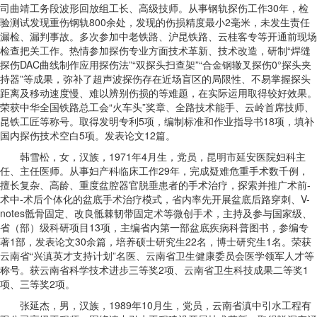
司曲靖工务段波形回放组工长、高级技师。从事钢轨探伤工作30年，检
验测试发现重伤钢轨800余处，发现的伤损精度最小2毫米，未发生责任
漏检、漏判事故。多次参加中老铁路、沪昆铁路、云桂客专等开通前现场
检查把关工作。热情参加探伤专业方面技术革新、技术改造，研制“焊缝
探伤DAC曲线制作应用探伤法”“双探头扫查架”“合金钢辙叉探伤0°探头夹
持器”等成果，弥补了超声波探伤存在近场盲区的局限性、不易掌握探头
距离及移动速度慢、难以辨别伤损的等难题，在实际运用取得较好效果。
荣获中华全国铁路总工会“火车头”奖章、全路技术能手、云岭首席技师、
昆铁工匠等称号。取得发明专利5项，编制标准和作业指导书18项，填补
国内探伤技术空白5项。发表论文12篇。
韩雪松，女，汉族，1971年4月生，党员，昆明市延安医院妇科主
任、主任医师。从事妇产科临床工作29年，完成疑难危重手术数千例，
擅长复杂、高龄、重度盆腔器官脱垂患者的手术治疗，探索并推广术前-
术中-术后个体化的盆底手术治疗模式，省内率先开展盆底后路穿刺、V-
notes骶骨固定、改良骶棘韧带固定术等微创手术，主持及参与国家级、
省（部）级科研项目13项，主编省内第一部盆底疾病科普图书，参编专
著1部，发表论文30余篇，培养硕士研究生22名，博士研究生1名。荣获
云南省“兴滇英才支持计划”名医、云南省卫生健康委员会医学领军人才等
称号。获云南省科学技术进步三等奖2项、云南省卫生科技成果二等奖1
项、三等奖2项。
张延杰，男，汉族，1989年10月生，党员，云南省滇中引水工程有