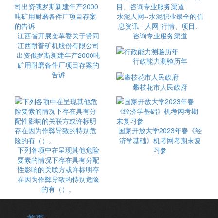
水泥人网--水泥职业最全的信
息资讯 - 人网-行情、项目、
江西省开展变革委关于赞同
咨询专业服务渠道
江西耐普矿机股份有限公司
出资俄罗斯新建年产2000吨
行政能力测验历年
矿用耐磨备件厂项目存案的
告诉
攀枝花市人民政府
国家开放大学2023年春《经
济学基础》机考网考期末复
下列各项中在呈现其他危险
习参
要素的情况下存在具有分配
性影响的关联方或许标明存
在因为作弊导致的特别危险
的有（）。
首页