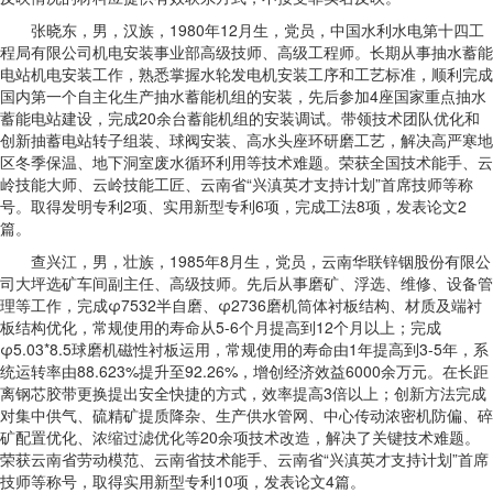
张晓东，男，汉族，1980年12月生，党员，中国水利水电第十四工
程局有限公司机电安装事业部高级技师、高级工程师。长期从事抽水蓄能
电站机电安装工作，熟悉掌握水轮发电机安装工序和工艺标准，顺利完成
国内第一个自主化生产抽水蓄能机组的安装，先后参加4座国家重点抽水
蓄能电站建设，完成20余台蓄能机组的安装调试。带领技术团队优化和
创新抽蓄电站转子组装、球阀安装、高水头座环研磨工艺，解决高严寒地
区冬季保温、地下洞室废水循环利用等技术难题。荣获全国技术能手、云
岭技能大师、云岭技能工匠、云南省“兴滇英才支持计划”首席技师等称
号。取得发明专利2项、实用新型专利6项，完成工法8项，发表论文2
篇。
查兴江，男，壮族，1985年8月生，党员，云南华联锌铟股份有限公
司大坪选矿车间副主任、高级技师。先后从事磨矿、浮选、维修、设备管
理等工作，完成φ7532半自磨、φ2736磨机筒体衬板结构、材质及端衬
板结构优化，常规使用的寿命从5-6个月提高到12个月以上；完成
φ5.03*8.5球磨机磁性衬板运用，常规使用的寿命由1年提高到3-5年，系
统运转率由88.623%提升至92.26%，增创经济效益6000余万元。在长距
离钢芯胶带更换提出安全快捷的方式，效率提高3倍以上；创新方法完成
对集中供气、硫精矿提质降杂、生产供水管网、中心传动浓密机防偏、碎
矿配置优化、浓缩过滤优化等20余项技术改造，解决了关键技术难题。
荣获云南省劳动模范、云南省技术能手、云南省“兴滇英才支持计划”首席
技师等称号，取得实用新型专利10项，发表论文4篇。