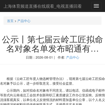
上海体育频道直播在线观看_电视直播回看
Toggl
navig
首页
>
产品中心
公示丨第七届云岭工匠拟命
名对象名单发布昭通有…
日期：2026-08-01 | 作者:
产品中心
根据《云岭工匠年度人物选树管理办法》，现将第七届云岭工匠拟命
名对象予以公示，进一步听取意见，接受社会监督。
公示期内，如对拟命名对象有不同意见，请以电话、信函或电子邮件
等形式向云南省总工会技术创新和职工素质建设工作办公室反映。反映情
况须客观真实，以单位名义反馈情况的材料需加盖单位公章，以个人名义
反映情况的材料应提供有效联系方式，不接受非实名反映。