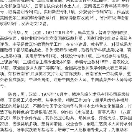
文化和旅游能人”、云南省拔尖农村乡土人才、云南省五四青年奖章等称
号，取得发明专利1项、实用新型专利1项、外观设计专利32项，作品被
英国爱尔兰国家博物馆收藏1件、国家博物馆收藏1件、省州市级博物馆
收藏23件，发表论文12篇。
宫润华，男，汉族，1971年8月出生，民革党员，普洱学院副教授、
高级技师，餐饮业职业技能竞赛国家级裁判员，国家职业技能鉴定高级考
评员。主要是做烹饪教育教学工作，在专业建设、教书育人、科研成果方
面取得了很明显的成效。作为“双师型”教师，取得教学科研成果62项、育
人成果40项、实用新型专利1项、外观设计专利1项。主持或参与省级以
上课题9项，主编或副主编专业教材9部，参编专业教材15部，发表论文
13篇。获全国微课大赛二等奖2项、全国高校教师教学创新大赛三等奖1
项。荣获云南省“兴滇英才支持计划”首席技师、云南省五一劳动奖章、烹
饪教育成就奖、中华金厨奖、注册中国烹饪大师、中国滇菜烹饪大师等称
号。
陈兴，男，汉族，1976年10月生，腾冲艺缘艺术品有限公司高级技
师、正高级工艺美术师。从事木雕、根雕工作30年，继承和发扬各根雕
流派的雕刻技艺，不断推动国学文化精华与腾冲本土特色文化相融合，打
造了独具特色的“艺缘根雕”品牌。创作出《水泊梁山一百零八将》《八百
罗汉》等数千余件作品，其作品匠心独具、形神兼备、浑然天成，获得国
家级、省级奖项多项。坚持师带徒、校企合作，创建工艺美术大师传承创
新基地、研学实践教育基地等，培养了一大批根雕专业人才，为推动木