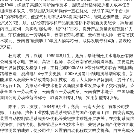
业19年，练就了高超的高炉操作技术，围绕提升指标减少相关成本任务
组织技术攻关，带领团队对高炉操作一直在优化，形成了高炉“平台+漏
斗”的布料模式，使煤气利用率从45%提高到47%，能耗逐步降低，高炉
炉况的“稳、顺、优”经济指标和产品质量指标不断刷新历史纪录，跃居国
内行业前列，为实现“碳达峰、碳中和”目标、提升产品质量贡献智慧和力
量。荣获全国五一劳动奖章、云南省劳动模范、云岭技能大师、云南省技
术状元、云南省“最美职工”年度人物等称号。取得发明专利4项，发表论
文8篇。
杜海波，男，汉族，1985年8月生，党员，华能澜沧江水电股份有限
公司漫湾水电厂技师、高级工程师，享受云南省政府特殊津贴。主要是做
电气设备技改及检修工作，主持完成500kV GIS带分罐式并联合闸电阻断
路器改造、漫湾电厂4号主变更换、500kV漫昆Ⅱ回线电抗器增容改造、新
能源接入漫湾升压站改造等多项技改工程，大大降低设备损耗，提升了机
组运行工况，为推动企业技术创新及新能源事业发展做出了突出贡献。荣
获全国五一劳动奖章、云南省五一劳动奖章、云南省技术能手、中国华能
集团公司劳动模范等称号。取得发明专利1项、实用新型专利9项。
陈甲，男，汉族，1984年9月生，党员，云南天安化工有限公司技
师、工程师。擅长工业控制管理系统管理与国产化改造工作，围绕合成氨
装置自动控制管理系统升级优化等关键技术难题开展攻关，在控制系统防
误操作、回路优化、报警管理及APC技术应用、关键设备国产化等方面取
得很明显的成效，使公司生产装置的自动化程度大幅度提高。自主完成公