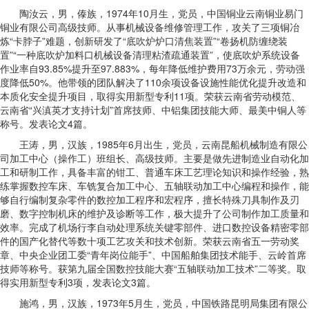
陶汝云，男，傣族，1974年10月生，党员，中国铜业云南铜业易门
铜业有限公司高级技师。从事机械设备维修管理工作，攻关了三项铜冶
炼“卡脖子”难题，创新研发了“底吹炉炉口清焦装置”“卷扬机防缠绕装
置”“一种底吹炉加料口机械设备清理粘渣疏通装置”，使底吹炉系统设备
作业率自93.85%提升至97.883%，每年降低维护费用73万余元，劳动强
度降低50%。他带领的团队解决了110余项设备设施性能优化提升改造和
本质化安全提升项目，取得实用新型专利11项。荣获云南省劳动模范、
云南省“兴滇英才支持计划”首席技师、中铝集团技能大师、最美中铜人等
称号。发表论文4篇。
王涛，男，汉族，1985年6月出生，党员，云南昆船机械制造有限公
司加工中心（操作工）班组长、高级技师。主要是做先进制造业自动化加
工和研制工作，具备丰富的钳工、普通车床工艺理论知识和操作经验，熟
练掌握数控车床、车铣复合加工中心、五轴联动加工中心编程和操作，能
够自行编制复杂零件的数控加工程序和宏程序，擅长特殊刀具制作及刃
磨、数字控制机床的维护及诊断等工作，极大提升了公司制作加工质量和
效率。完成了机场行李自动处理系统关键零部件、进口数控设备精密零部
件的国产化替代等数十项工艺攻关和技术创新。荣获云南省五一劳动奖
章、中央企业团工委“青年岗位能手”、中国船舶集团技术能手、云岭首席
技师等称号。获第九届全国数控技能大赛“五轴联动加工技术”二等奖。取
得实用新型专利3项，发表论文3篇。
施鸿，男，汉族，1973年5月生，党员，中国铁路昆明局集团有限公