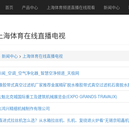
首页
产品中心
上海体育频道直播在线观看
新闻中心
上海体育在线直播电视
>
新闻中心
>
上海体育在线直播电视
新闻_空调_空气净化器_智慧空净频道_天极网
26橡胶带式真空过滤机厂家推荐金属精矿脱水橡胶带式真空过滤机石膏脱
魁北克城国际重工及建筑机械展览会(EXPO GRANDS TRAVAUX)
达鸿兴精细机械制作有限公司
26直进式拉丝机怎么选？从水箱拉丝机、扎机、复绕退火炉看“无锡京昭鑫机