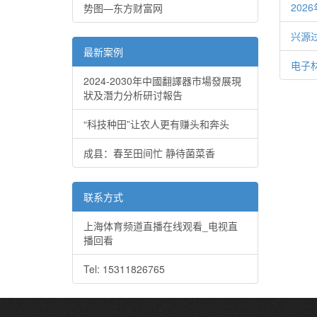
20
势图—东方财富网
兴源
最新案例
电子材
2024-2030年中國翻譯器市場發展現
狀及潛力分析研讨報告
“科技种田”让农人更有赚头和奔头
成县：春至田间忙 静待菌菜香
联系方式
上海体育频道直播在线观看_电视直
播回看
Tel: 15311826765