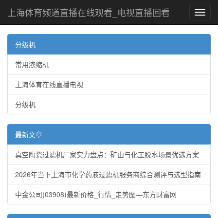
上海体育频道直播在线观看_电视直播回看
Toggl
navig
分级机
常用浓缩机
上海体育在线直播电视
分级机
最新文章
真空陶瓷过滤机厂家实力盘点：矿山与化工脱水场景优选方案
2026年当下上海市化学药液过滤机服务商综合测评与选型指南
中金公司(03908)最新价格_行情_走势图—东方财富网