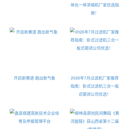
体化一体浓缩机厂家优选指
南！
开启新赛道 跑出新气象
2026年7月过滤机厂家推荐
指南：卧式过滤机三合一板
式密闭公司优选！