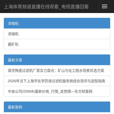
上海体育频道直播在线观看_电视直播回看
Toggl
navig
浓缩机
浓缩机
磨矿机
最新文章
真空陶瓷过滤机厂家实力盘点：矿山与化工脱水场景优选方案
2026年当下上海市化学药液过滤机服务商综合测评与选型指南
中金公司(03908)最新价格_行情_走势图—东方财富网
最新案例