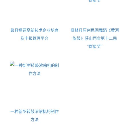
蠡县搭建高新技术企业培育
柳林县原创民间舞蹈《黄河
及申报管理平台
旋鼓》获山西省第十二届
“群星奖”
一种新型转鼓浓缩机的制作
方法